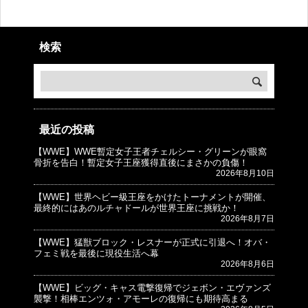
検索
最近の投稿
【WWE】WWE暫定女子王者チェルシー・グリーンが眼窩
© プロレスJunkie ～WWEの最新情報 USA～
骨折を告白！暫定女子王座獲得直後にまさかの負傷！
2026年8月10日
【WWE】世界ヘビー級王座をかけたトーナメントが開催、
最終的にはあのルチャドールが世界王座に挑戦か！
2026年8月7日
【WWE】猛獣ブロック・レスナーが正式に引退へ！オバ・
フェミ戦を最後に現役生活へ幕
2026年8月6日
【WWE】ビッグ・キャス電撃復帰でジェボン・エヴァンズ
襲撃！相棒エンツォ・アモーレの復帰にも期待高まる