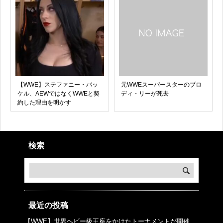
【WWE】ステファニー・バッ
元WWEスーパースターのブロ
ケル、AEWではなくWWEと契
ディ・リーが死去
約した理由を明かす
検索
最近の投稿
【WWE】世界ヘビー級王座をかけたトーナメントが開催、
© プロレスJunkie ～WWEの最新情報 USA～