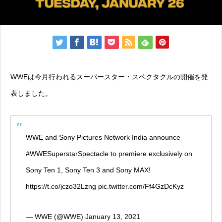
WWEは今月行われるスーパースター・スペクタクルの開催を発
表しました。
WWE and Sony Pictures Network India announce
#WWESuperstarSpectacle
to premiere exclusively on
Sony Ten 1, Sony Ten 3 and Sony MAX!
https://t.co/jczo32Lzng
pic.twitter.com/Ff4GzDcKyz
— WWE (@WWE)
January 13, 2021