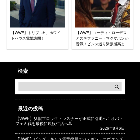
【WWE】トリプルH、ホワイ
【WWE】コーディ・ローデス
トハウス電撃訪問！
とステファニー・マクマホンが
舌戦！ビンス巡り緊張感高ま
る！
検索
最近の投稿
【WWE】猛獣ブロック・レスナーが正式に引退へ！オバ・
© プロレスJunkie ～WWEの最新情報 USA～
フェミ戦を最後に現役生活へ幕
2026年8月6日
【WWE】ビッグ・キャス電撃復帰でジェボン・エヴァンズ