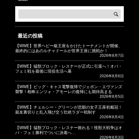
最近の投稿
【WWE】世界ヘビー級王座をかけたトーナメントが開催、
© プロレスJunkie ～WWEの最新情報 USA～
最終的にはあのルチャドールが世界王座に挑戦か！
2026年8月7日
【WWE】猛獣ブロック・レスナーが正式に引退へ！オバ・
フェミ戦を最後に現役生活へ幕
2026年8月6日
【WWE】ビッグ・キャス電撃復帰でジェボン・エヴァンズ
襲撃！相棒エンツォ・アモーレの復帰にも期待高まる
2026年8月5日
【WWE】チェルシー・グリーンが悲願の女子王座初戴冠！
親友裏切りと乱入飛び交う壮絶ラダー戦制す
2026年8月4日
【WWE】猛獣ブロック・レスナー敗れる！怪獣大戦争はオ
バ・フェミ勝利でついに決着へ…
2026年8月3日