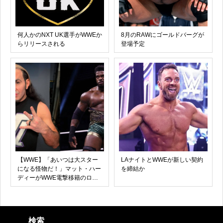
何人かのNXT UK選手がWWEか
8月のRAWにゴールドバーグが
らリリースされる
登場予定
【WWE】「あいつは大スター
LAナイトとWWEが新しい契約
になる怪物だ！」マット・ハー
を締結か
ディーがWWE電撃移籍のロイ
ス・キーズを大絶賛！インター
コンチ・US王座戦線への即時
投入を予言
検索