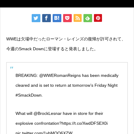
WWEは欠場中だったローマン・レインズの復帰が許可されて、
今週のSmack Downに登場すると発表しました。
BREAKING:
@WWERomanReigns
has been medically
cleared and is set to return at tomorrow’s Friday Night
#SmackDown
.
What will
@BrockLesnar
have in store for their
explosive confrontation?
https://t.co/XwdDFSEX0i
pic.twitter.com/1vbMQO6XZW