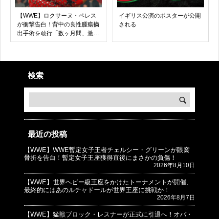
【WWE】ロクサーヌ・ペレス
イギリス公演のポスターが公開
が衝撃告白！背中の良性腫瘍摘
される
出手術を敢行「数ヶ月間、激痛
に耐えていた」
検索
最近の投稿
【WWE】WWE暫定女子王者チェルシー・グリーンが眼窩
© プロレスJunkie ～WWEの最新情報 USA～
骨折を告白！暫定女子王座獲得直後にまさかの負傷！
2026年8月10日
【WWE】世界ヘビー級王座をかけたトーナメントが開催、
最終的にはあのルチャドールが世界王座に挑戦か！
2026年8月7日
【WWE】猛獣ブロック・レスナーが正式に引退へ！オバ・