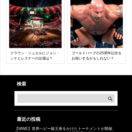
クラウン・ジュエルにジョン・
ゴールドバーグの25周年記念を
シナとレスナーの出場は？
お祝いするかもしれない？
検索
最近の投稿
【WWE】世界ヘビー級王座をかけたトーナメントが開催、
© プロレスJunkie ～WWEの最新情報 USA～