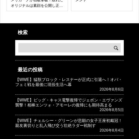
メリカーノが宿敵撃破！敗れた
メント
オリジナルは素顔を公開し正体
を晒す！
検索
最近の投稿
【WWE】猛獣ブロック・レスナーが正式に引退へ！オバ・
© プロレスJunkie ～WWEの最新情報 USA～
フェミ戦を最後に現役生活へ幕
2026年8月6日
【WWE】ビッグ・キャス電撃復帰でジェボン・エヴァンズ
襲撃！相棒エンツォ・アモーレの復帰にも期待高まる
2026年8月5日
【WWE】チェルシー・グリーンが悲願の女子王座初戴冠！
親友裏切りと乱入飛び交う壮絶ラダー戦制す
2026年8月4日