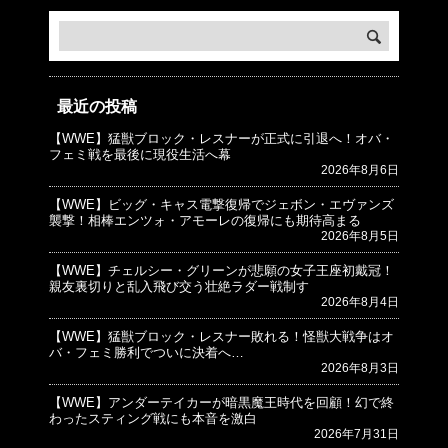
最近の投稿
【WWE】猛獣ブロック・レスナーが正式に引退へ！オバ・
© プロレスJunkie ～WWEの最新情報 USA～
フェミ戦を最後に現役生活へ幕
2026年8月6日
【WWE】ビッグ・キャス電撃復帰でジェボン・エヴァンズ
襲撃！相棒エンツォ・アモーレの復帰にも期待高まる
2026年8月5日
【WWE】チェルシー・グリーンが悲願の女子王座初戴冠！
親友裏切りと乱入飛び交う壮絶ラダー戦制す
2026年8月4日
【WWE】猛獣ブロック・レスナー敗れる！怪獣大戦争はオ
バ・フェミ勝利でついに決着へ…
2026年8月3日
【WWE】アンダーテイカーが暗黒魔王時代を回顧！幻で終
わったスティング戦にも本音を激白
2026年7月31日