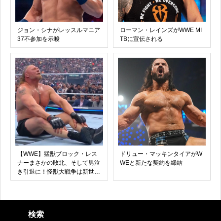
ジョン・シナがレッスルマニア
ローマン・レインズがWWE MI
37不参加を示唆
TBに宣伝される
【WWE】猛獣ブロック・レス
ドリュー・マッキンタイアがW
ナーまさかの敗北、そして男泣
WEと新たな契約を締結
き引退に！怪獣大戦争は新世代
のモンスターであるオバ・フェ
ミ勝利！
検索