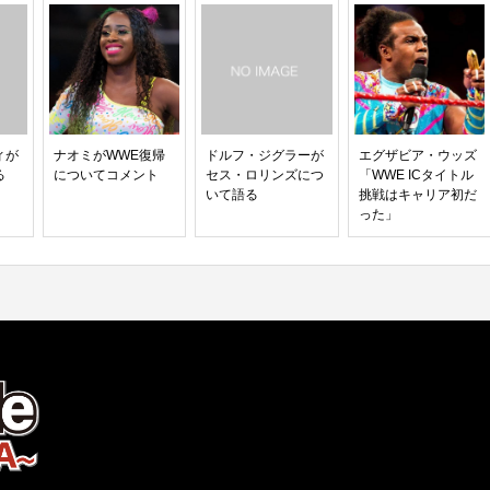
ィが
ナオミがWWE復帰
ドルフ・ジグラーが
エグザビア・ウッズ
る
についてコメント
セス・ロリンズにつ
「WWE ICタイトル
いて語る
挑戦はキャリア初だ
った」