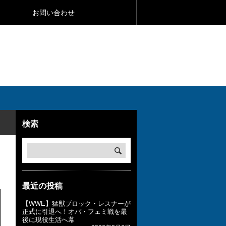
お問い合わせ
検索
最近の投稿
【WWE】猛獣ブロック・レスナーが
正式に引退へ！オバ・フェミ戦を最
後に現役生活へ幕