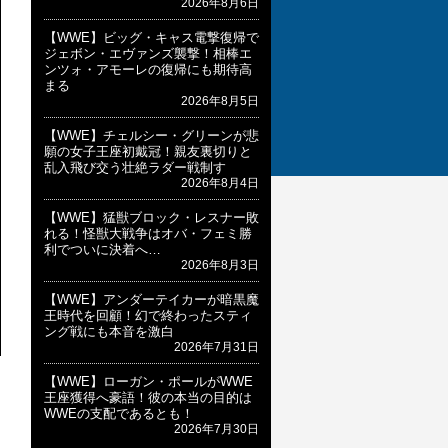
2026年8月6日
【WWE】ビッグ・キャス電撃復帰で
ジェボン・エヴァンズ襲撃！相棒エ
ンツォ・アモーレの復帰にも期待高
まる
2026年8月5日
【WWE】チェルシー・グリーンが悲
願の女子王座初戴冠！親友裏切りと
乱入飛び交う壮絶ラダー戦制す
2026年8月4日
【WWE】猛獣ブロック・レスナー敗
れる！怪獣大戦争はオバ・フェミ勝
利でついに決着へ…
2026年8月3日
【WWE】アンダーテイカーが暗黒魔
王時代を回顧！幻で終わったスティ
ング戦にも本音を激白
2026年7月31日
【WWE】ローガン・ポールがWWE
王座獲得へ豪語！彼の本当の目的は
WWEの支配であるとも！
2026年7月30日