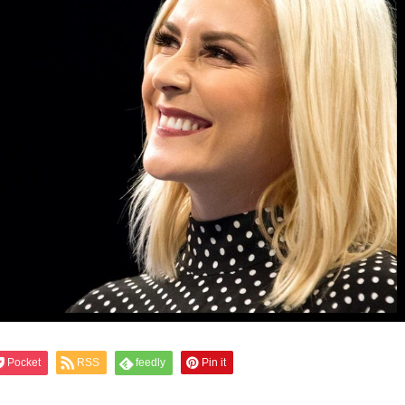
Pocket
RSS
feedly
Pin it