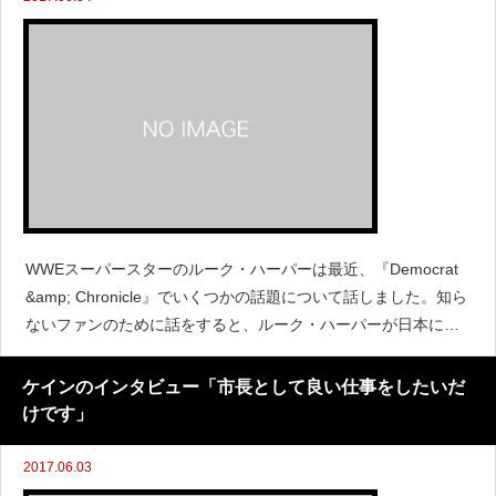
WWEスーパースターのルーク・ハーパーは最近、『Democrat
&amp; Chronicle』でいくつかの話題について話しました。知ら
ないファンのために話をすると、ルーク・ハーパーが日本にい
た2011年に、フルタイムでのレスリングを辞めました。彼は妻
にそのことを伝え、彼は次に試合ができる
ケインのインタビュー「市長として良い仕事をしたいだ
けです」
2017.06.03