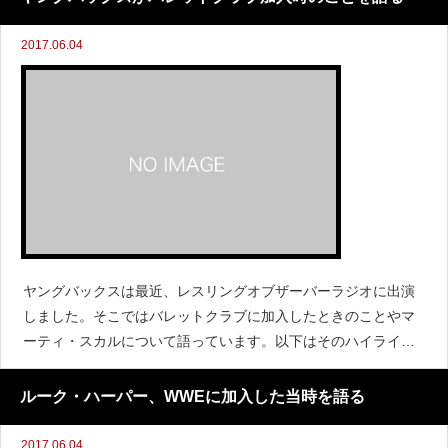
2017.06.04
ヤングバックスは最近、レスリングオブザーバーラジオに出演
しました。そこではバレットクラブに加入したときのことやマ
ーティ・スカルについて語っています。以下はそのハイライト
です。バレットクラブに加入したときのこと「マットと私は頭
の中で、新日本プロレスに行くことが次のス
ルーク・ハーパー、WWEに加入した当時を語る
2017.06.04