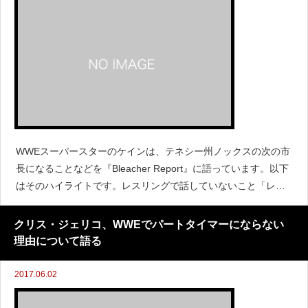
WWEスーパースターのケインは、テネシー州ノックスの次の市
長になることなどを『Bleacher Report』に語っています。以下
はそのハイライトです。レスリングで話していないこと「レス
リングは他の職場とよく似ています。あなたは宗教や政治を話
すことはないと思います。しかし私たちは全員独立した
クリス・ジェリコ、WWEでパートタイマーにならない
理由について語る
2017.06.02