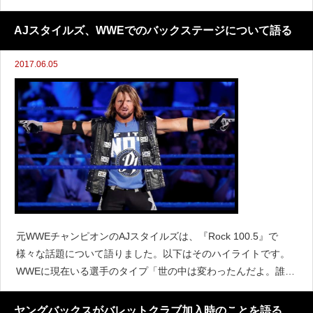
の選手の多くは、派手なムーブそのものにあまりにも頼ってい
ると思う。今では多くのムーブが、最初に行われたときよりも
AJスタイルズ、WWEでのバックステージについて語る
キレイ
2017.06.05
元WWEチャンピオンのAJスタイルズは、『Rock 100.5』で
様々な話題について語りました。以下はそのハイライトです。
WWEに現在いる選手のタイプ「世の中は変わったんだよ。誰も
が6フィート8インチ(約203cm)や400ポンド(約181kg)もあるわ
けではない。私たちはそのような方法を行
ヤングバックスがバレットクラブ加入時のことを語る