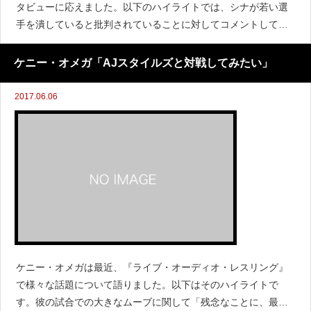
タビューに応えました。以下のハイライトでは、シナが若い選
手を潰していると批判されていることに対してコメントしてい
ます。「WWEで私の存在を見てもらえばわかることだが、私が
誰かに何かを求めたり、手加減してもらったことは一度もない
ケニー・オメガ「AJスタイルズと対戦してみたい」
よ
2017.06.06
ケニー・オメガは最近、『ライブ・オーディオ・レスリング』
で様々な話題について語りました。以下はそのハイライトで
す。彼の試合での大きなムーブに関して「残念なことに、最近