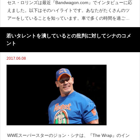
セス・ロリンズは最近『Bandwagon.com』でインタビューに応
えました。以下はそのハイライトです。あなたがたくさんのツ
アーをしていることを知っています。車で多くの時間を過ごし
たり、飛行機に乗ることもあるでしょう。ツアー中の時間をど
のように過ごしますか？「通常ツアーの移動している
若いタレントを潰しているとの批判に対してシナのコメ
ント
2017.06.08
WWEスーパースターのジョン・シナは、『The Wrap』のイン