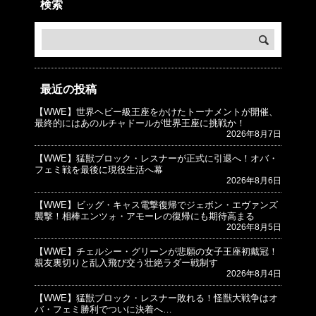
検索
最近の投稿
【WWE】世界ヘビー級王座をかけたトーナメントが開催、
© プロレスJunkie ～WWEの最新情報 USA～
最終的にはあのルチャドールが世界王座に挑戦か！
2026年8月7日
【WWE】猛獣ブロック・レスナーが正式に引退へ！オバ・
フェミ戦を最後に現役生活へ幕
2026年8月6日
【WWE】ビッグ・キャス電撃復帰でジェボン・エヴァンズ
襲撃！相棒エンツォ・アモーレの復帰にも期待高まる
2026年8月5日
【WWE】チェルシー・グリーンが悲願の女子王座初戴冠！
親友裏切りと乱入飛び交う壮絶ラダー戦制す
2026年8月4日
【WWE】猛獣ブロック・レスナー敗れる！怪獣大戦争はオ
バ・フェミ勝利でついに決着へ…