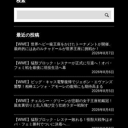
検索
最近の投稿
【WWE】世界ヘビー級王座をかけたトーナメントが開催、
© プロレスJunkie ～WWEの最新情報 USA～
最終的にはあのルチャドールが世界王座に挑戦か！
2026年8月7日
【WWE】猛獣ブロック・レスナーが正式に引退へ！オバ・
フェミ戦を最後に現役生活へ幕
2026年8月6日
【WWE】ビッグ・キャス電撃復帰でジェボン・エヴァンズ
襲撃！相棒エンツォ・アモーレの復帰にも期待高まる
2026年8月5日
【WWE】チェルシー・グリーンが悲願の女子王座初戴冠！
親友裏切りと乱入飛び交う壮絶ラダー戦制す
2026年8月4日
【WWE】猛獣ブロック・レスナー敗れる！怪獣大戦争はオ
バ・フェミ勝利でついに決着へ…