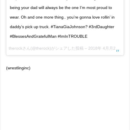
being your dad will always be the one I’m most proud to
wear. Oh and one more thing.. you’re gonna love rollin’ in
daddy’s pick up truck. #TianaGiaJohnson? #3rdDaughter
#BlessesAndGratefulMan #ImInTROUBLE
therock
さん(@therock)がシェアした投稿 –
2018年 4月月23日午前10時52分PDT
(wrestlinginc)