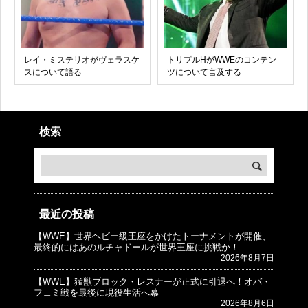
レイ・ミステリオがヴェラスケ
トリプルHがWWEのコンテン
スについて語る
ツについて言及する
検索
最近の投稿
【WWE】世界ヘビー級王座をかけたトーナメントが開催、
© プロレスJunkie ～WWEの最新情報 USA～
最終的にはあのルチャドールが世界王座に挑戦か！
2026年8月7日
【WWE】猛獣ブロック・レスナーが正式に引退へ！オバ・
フェミ戦を最後に現役生活へ幕
2026年8月6日