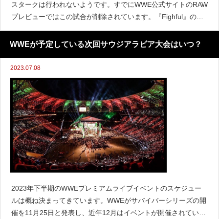
スタークは行われないようです。すでにWWE公式サイトのRAW
プレビューではこの試合が削除されています。『Fighful』のシ
ョーン・ロス・サップによると、ベッキーは試合に出ることを
許可されていないためRAWの試合がなくなったと
WWEが予定している次回サウジアラビア大会はいつ？
2023.07.08
2023年下半期のWWEプレミアムライブイベントのスケジュー
ルは概ね決まってきています。WWEがサバイバーシリーズの開
催を11月25日と発表し、近年12月はイベントが開催されていな