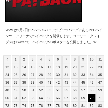
WWEは9月2日にペンシルバニア州ピッツバーグにあるPPGペイ
ンツ・アリーナでペイバックを開催します。コーリー・グレイ
ブスはTwitterで、ペイバックのポスターを公開しました。WWE
Payback is coming to Pittsburgh on Saturday, Sept
1
2
3
4
5
6
7
8
9
10
11
12
13
14
15
16
17
18
19
20
21
22
23
24
25
26
27
28
29
30
31
32
33
34
35
36
37
38
39
40
41
42
43
44
45
46
47
48
49
50
51
52
53
54
55
56
57
58
59
60
61
62
63
64
65
66
67
68
69
70
71
72
73
74
75
76
77
78
79
80
81
82
83