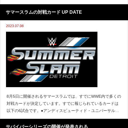
いことから、今年最後のイベントになる可能性があります。そ
してサウジアラビア大会は年に2回開催されています
サマースラムの対戦カード UP DATE
2023.07.08
8月5日に開催されるサマースラムでは、すでにWWE内で多くの
対戦カードが決定しています。すでに報じられているカードは
以下の6試合です。●アンディスピューティド・ユニバーサルタ
イトル戦：ローマン・レインズ対ジェイ・ウーソ●コーディ・ロ
ーデス対ブロック・レスナー●トリッシュ・スト
サバイバーシリーズの開催が発表される