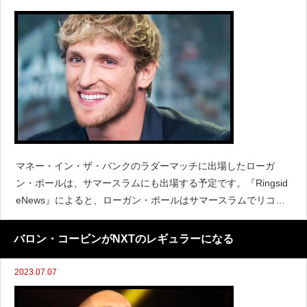
マネー・イン・ザ・バンクのラダーマッチに出場したローガ
ン・ポールは、サマースラムにも出場する予定です。『Ringsid
eNews』によると、ローガン・ポールはサマースラムでリコシ
ェと対戦する予定であり、まもなく発表される予定だと伝えて
います。ポールとリコシェはラダーマッチで衝突してお
バロン・コービンがNXTのレギュラーになる
2023.07.07