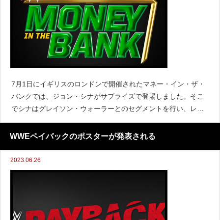
7月1日にイギリスのロンドンで開催されたマネー・イン・ザ・
バンクでは、ジョン・シナがサプライズで登場しました。そこ
でシナはグレイソン・ウォーラーとのセグメントを行い、レッ
スルマニアを継続的にイギリスのロンドンで行いたいと発言し
ました。レスリングオブザーバーのデイブ・メルツァーは、な
WWEペイバックのポスターが発表される
ぜ
2023.06.26