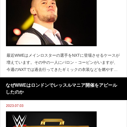
最近WWEはメインロスターの選手をNXTに登場させるケースが
増えています。その中の一人にバロン・コービンがいますが、
今週のNXTでは過去行ってきたギミックの衣装などを燃やす映
像が公開されました。&quot;It&#39;s no more gimmicks, no no
nsense,
なぜWWEはロンドンでレッスルマニア開催をアピール
したのか
2023.07.03