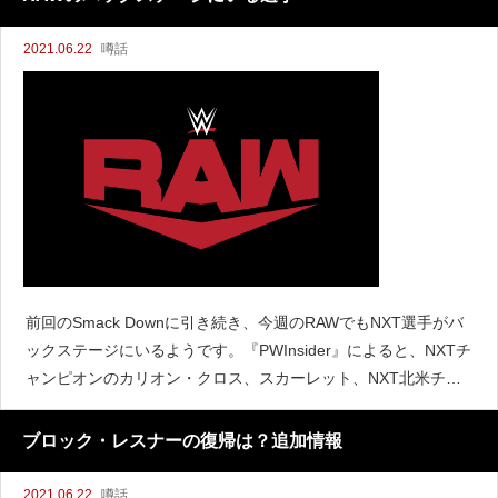
2021.06.22
噂話
前回のSmack Downに引き続き、今週のRAWでもNXT選手がバ
ックステージにいるようです。『PWInsider』によると、NXTチ
ャンピオンのカリオン・クロス、スカーレット、NXT北米チャ
ンピオンのブロンソン・リードがRAWのバックステージにいる
と伝えています。前回のSmack
ブロック・レスナーの復帰は？追加情報
2021.06.22
噂話