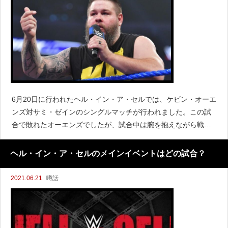
6月20日に行われたヘル・イン・ア・セルでは、ケビン・オーエ
ンズ対サミ・ゼインのシングルマッチが行われました。この試
合で敗れたオーエンズでしたが、試合中は腕を抱えながら戦っ
ていたことからケガをしているように見えました。WWEはショ
ーの後、左手首を負傷した可能性があると指摘していました
ヘル・イン・ア・セルのメインイベントはどの試合？
2021.06.21
噂話