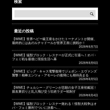
検索
最近の投稿
【WWE】世界ヘビー級王座をかけたトーナメントが開催、
© プロレスJunkie ～WWEの最新情報 USA～
最終的にはあのルチャドールが世界王座に挑戦か！
2026年8月7日
【WWE】猛獣ブロック・レスナーが正式に引退へ！オバ・
フェミ戦を最後に現役生活へ幕
2026年8月6日
【WWE】ビッグ・キャス電撃復帰でジェボン・エヴァンズ
襲撃！相棒エンツォ・アモーレの復帰にも期待高まる
2026年8月5日
【WWE】チェルシー・グリーンが悲願の女子王座初戴冠！
親友裏切りと乱入飛び交う壮絶ラダー戦制す
2026年8月4日
【WWE】猛獣ブロック・レスナー敗れる！怪獣大戦争はオ
バ・フェミ勝利でついに決着へ…