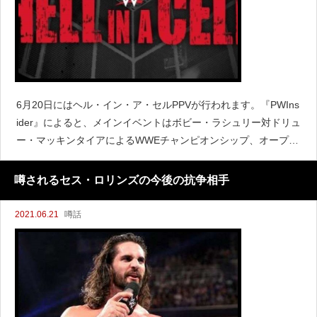
6月20日にはヘル・イン・ア・セルPPVが行われます。『PWIns
ider』によると、メインイベントはボビー・ラシュリー対ドリュ
ー・マッキンタイアによるWWEチャンピオンシップ、オープニ
ングマッチはビアンカ・ブレア対ベイリーのSmack Down女子
チャンピオンシップが務めることになるようで
噂されるセス・ロリンズの今後の抗争相手
2021.06.21
噂話