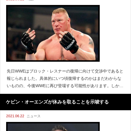
先日WWEはブロック・レスナーの復帰に向けて交渉中であると
報じられました。具体的にいつ頃復帰するのかはまだわからな
いものの、今後WWEに再び登場する可能性があります。しかし
レスリングオブザーバーのデイブ・メルツァーによると、レス
ナーの契約は今のところまだ結ばれていないと伝えています。
ケビン・オーエンズが休みを取ることを示唆する
2021.06.22
ニュース