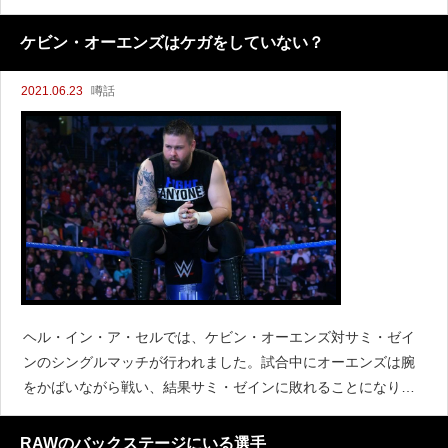
ゾンビランバージャックマッチでザ・ミズと対戦して勝利して
います。ところがミズは番組に登場しているものの、プリース
ケビン・オーエンズはケガをしていない？
トは
2021.06.23
噂話
ヘル・イン・ア・セルでは、ケビン・オーエンズ対サミ・ゼイ
ンのシングルマッチが行われました。試合中にオーエンズは腕
をかばいながら戦い、結果サミ・ゼインに敗れることになりま
した。そして試合後にオーエンズはTwitterで、しばらく休養が
必要であると言及し、離脱することを示唆しました。
RAWのバックステージにいる選手