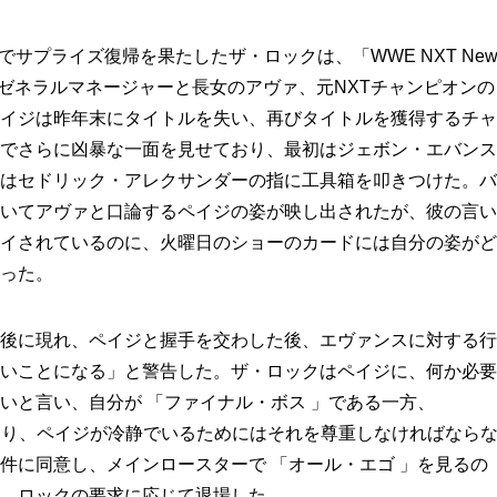
でサプライズ復帰を果たしたザ・ロックは、「WWE NXT Ne
テージでゼネラルマネージャーと長女のアヴァ、元NXTチャンピオンの
イジは昨年末にタイトルを失い、再びタイトルを獲得するチャ
でさらに凶暴な一面を見せており、最初はジェボン・エバンス
はセドリック・アレクサンダーの指に工具箱を叩きつけた。バ
いてアヴァと口論するペイジの姿が映し出されたが、彼の言い
イされているのに、火曜日のショーのカードには自分の姿がど
った。
後に現れ、ペイジと握手を交わした後、エヴァンスに対する行
いことになる」と警告した。ザ・ロックはペイジに、何か必要
いと言い、自分が 「ファイナル・ボス 」である一方、
あり、ペイジが冷静でいるためにはそれを尊重しなければなら
件に同意し、メインロースターで 「オール・エゴ 」を見るの
、ロックの要求に応じて退場した。