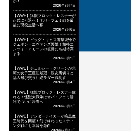
か！
2026年8月7日
【WWE】猛獣ブロック・レスナーが
正式に引退へ！オバ・フェミ戦を最
後に現役生活へ幕
2026年8月6日
【WWE】ビッグ・キャス電撃復帰で
ジェボン・エヴァンズ襲撃！相棒エ
ンツォ・アモーレの復帰にも期待高
まる
2026年8月5日
【WWE】チェルシー・グリーンが悲
願の女子王座初戴冠！親友裏切りと
乱入飛び交う壮絶ラダー戦制す
2026年8月4日
【WWE】猛獣ブロック・レスナー敗
れる！怪獣大戦争はオバ・フェミ勝
利でついに決着へ…
2026年8月3日
【WWE】アンダーテイカーが暗黒魔
王時代を回顧！幻で終わったスティ
ング戦にも本音を激白
2026年7月31日