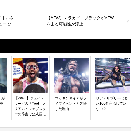
イトルを
【AEW】マラカイ・ブラックがAEW
デビューでレ
を去る可能性が浮上
ルが
【WWE】ジェイ・
マッキンタイアがラ
リア・リプリーはま
を更
ウーソの「Yeet」メ
イブイベントを欠場
だ100%完治してい
リアム・ウェブスタ
した理由
ない？
ーの辞書で公式語に