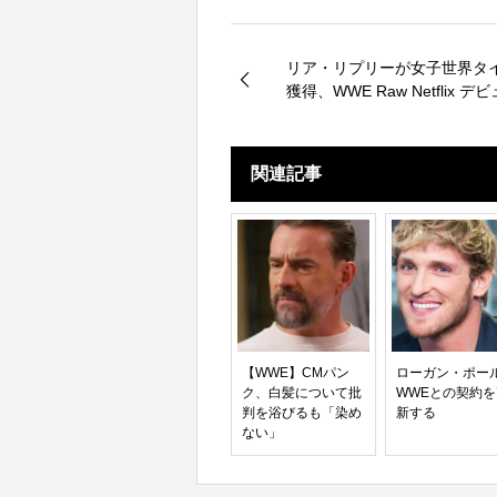
リア・リプリーが女子世界タ
獲得、WWE Raw Netflix 
ジェンドと祝う
関連記事
【WWE】CMパン
ローガン・ポー
ク、白髪について批
WWEとの契約
判を浴びるも「染め
新する
ない」