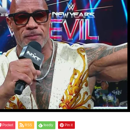
Pocket
RSS
feedly
Pin it