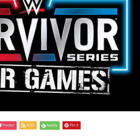
Pocket
RSS
feedly
Pin it