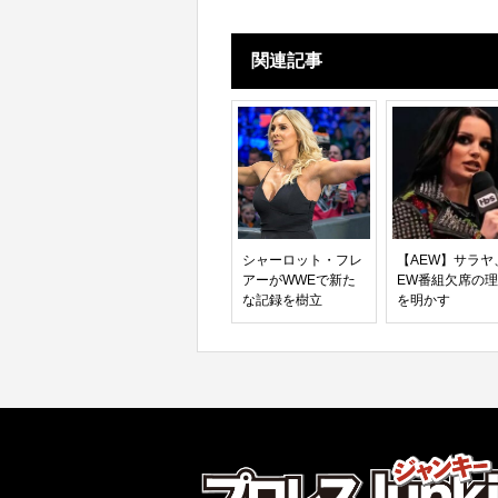
関連記事
シャーロット・フレ
【AEW】サラヤ
アーがWWEで新た
EW番組欠席の
な記録を樹立
を明かす