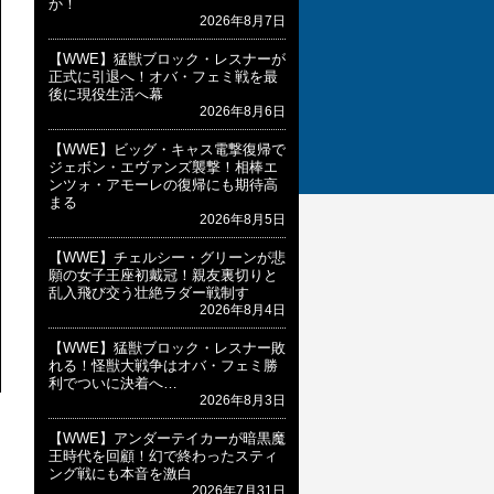
か！
2026年8月7日
【WWE】猛獣ブロック・レスナーが
正式に引退へ！オバ・フェミ戦を最
後に現役生活へ幕
2026年8月6日
【WWE】ビッグ・キャス電撃復帰で
ジェボン・エヴァンズ襲撃！相棒エ
ンツォ・アモーレの復帰にも期待高
まる
2026年8月5日
【WWE】チェルシー・グリーンが悲
願の女子王座初戴冠！親友裏切りと
乱入飛び交う壮絶ラダー戦制す
2026年8月4日
【WWE】猛獣ブロック・レスナー敗
れる！怪獣大戦争はオバ・フェミ勝
利でついに決着へ…
2026年8月3日
【WWE】アンダーテイカーが暗黒魔
王時代を回顧！幻で終わったスティ
ング戦にも本音を激白
2026年7月31日