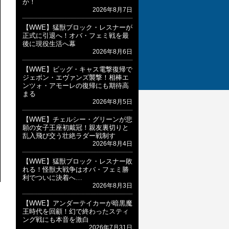
か！
2026年8月7日
【WWE】猛獣ブロック・レスナーが
正式に引退へ！オバ・フェミ戦を最
後に現役生活へ幕
2026年8月6日
【WWE】ビッグ・キャス電撃復帰で
ジェボン・エヴァンズ襲撃！相棒エ
ンツォ・アモーレの復帰にも期待高
まる
2026年8月5日
【WWE】チェルシー・グリーンが悲
願の女子王座初戴冠！親友裏切りと
乱入飛び交う壮絶ラダー戦制す
2026年8月4日
【WWE】猛獣ブロック・レスナー敗
れる！怪獣大戦争はオバ・フェミ勝
利でついに決着へ…
2026年8月3日
【WWE】アンダーテイカーが暗黒魔
王時代を回顧！幻で終わったスティ
ング戦にも本音を激白
2026年7月31日