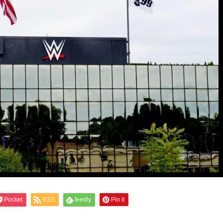
Pocket
RSS
feedly
Pin it