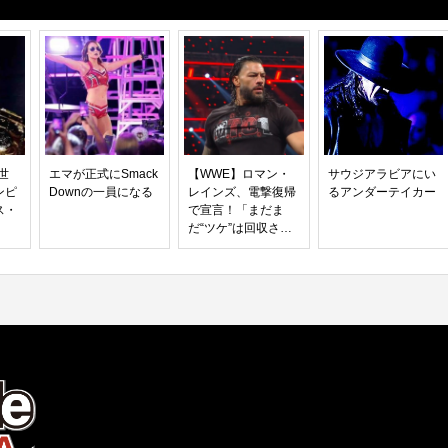
世
エマが正式にSmack
【WWE】ロマン・
サウジアラビアにい
ンピ
Downの一員になる
レインズ、電撃復帰
るアンダーテイカー
ス・
で宣言！「まだま
だ“ツケ”は回収させ
てもらう――反撃の
ロウ、大暴れ予
告！」