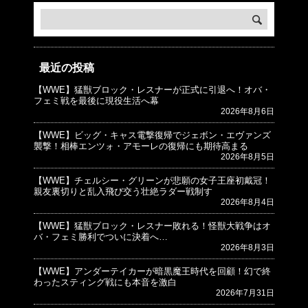
最近の投稿
【WWE】猛獣ブロック・レスナーが正式に引退へ！オバ・
© プロレスJunkie ～WWEの最新情報 USA～
フェミ戦を最後に現役生活へ幕
2026年8月6日
【WWE】ビッグ・キャス電撃復帰でジェボン・エヴァンズ
襲撃！相棒エンツォ・アモーレの復帰にも期待高まる
2026年8月5日
【WWE】チェルシー・グリーンが悲願の女子王座初戴冠！
親友裏切りと乱入飛び交う壮絶ラダー戦制す
2026年8月4日
【WWE】猛獣ブロック・レスナー敗れる！怪獣大戦争はオ
バ・フェミ勝利でついに決着へ…
2026年8月3日
【WWE】アンダーテイカーが暗黒魔王時代を回顧！幻で終
わったスティング戦にも本音を激白
2026年7月31日