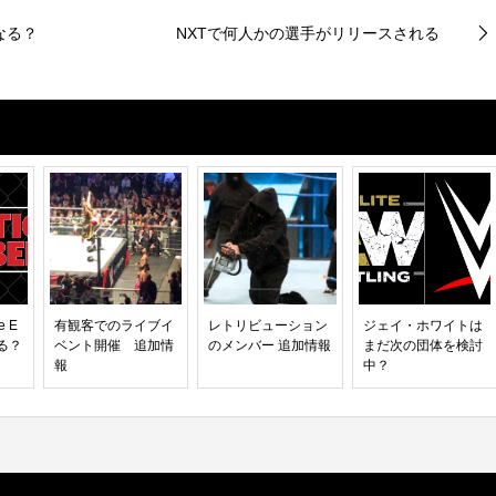
なる？
NXTで何人かの選手がリリースされる
e E
有観客でのライブイ
レトリビューション
ジェイ・ホワイトは
る？
ベント開催 追加情
のメンバー 追加情報
まだ次の団体を検討
報
中？