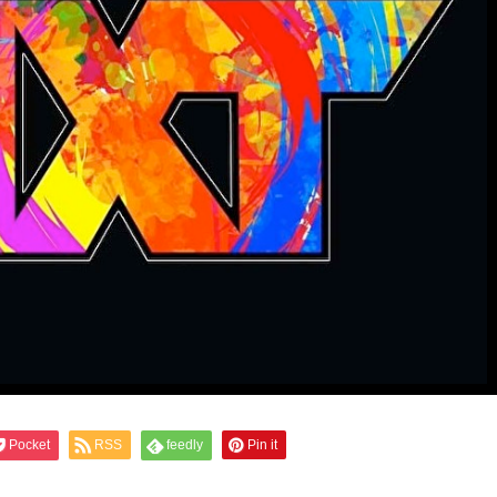
Pocket
RSS
feedly
Pin it