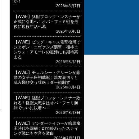
か！
2026年8月7日
【WWE】猛獣ブロック・レスナーが
正式に引退へ！オバ・フェミ戦を最
後に現役生活へ幕
2026年8月6日
【WWE】ビッグ・キャス電撃復帰で
ジェボン・エヴァンズ襲撃！相棒エ
ンツォ・アモーレの復帰にも期待高
まる
2026年8月5日
【WWE】チェルシー・グリーンが悲
願の女子王座初戴冠！親友裏切りと
乱入飛び交う壮絶ラダー戦制す
2026年8月4日
【WWE】猛獣ブロック・レスナー敗
れる！怪獣大戦争はオバ・フェミ勝
利でついに決着へ…
2026年8月3日
【WWE】アンダーテイカーが暗黒魔
王時代を回顧！幻で終わったスティ
ング戦にも本音を激白
2026年7月31日