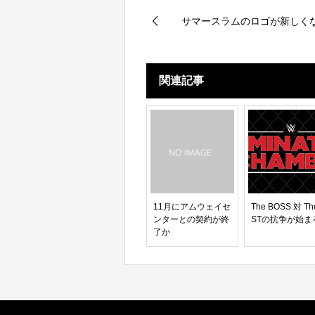
サマースラムのロゴが新しく
関連記事
11月にアムウェイセ
The BOSS 対 Th
ンターとの契約が終
STの抗争が始ま
了か