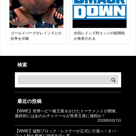
ゴールドバーグがレインズとの
次回レインズ対エッジの前哨戦
抗争を示唆
が発表される
検索
最近の投稿
【WWE】世界ヘビー級王座をかけたトーナメントが開催、
© プロレスJunkie ～WWEの最新情報 USA～
最終的にはあのルチャドールが世界王座に挑戦か！
2026年8月7日
【WWE】猛獣ブロック・レスナーが正式に引退へ！オバ・
フェミ戦を最後に現役生活へ幕