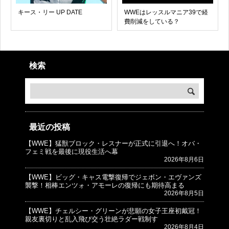
キース・リー UP DATE
WWEはレッスルマニア39で経
費削減をしている？
検索
最近の投稿
【WWE】猛獣ブロック・レスナーが正式に引退へ！オバ・
© プロレスJunkie ～WWEの最新情報 USA～
フェミ戦を最後に現役生活へ幕
2026年8月6日
【WWE】ビッグ・キャス電撃復帰でジェボン・エヴァンズ
襲撃！相棒エンツォ・アモーレの復帰にも期待高まる
2026年8月5日
【WWE】チェルシー・グリーンが悲願の女子王座初戴冠！
親友裏切りと乱入飛び交う壮絶ラダー戦制す
2026年8月4日