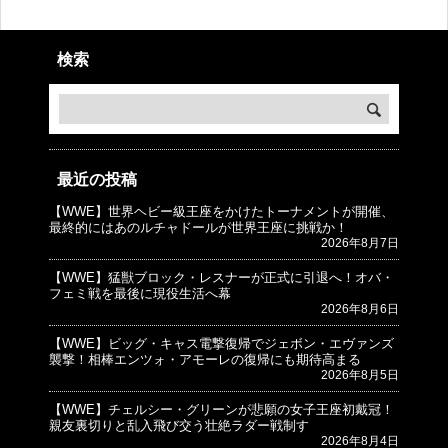
検索
最近の投稿
【WWE】世界ヘビー級王座をかけたトーナメントが開催、
© プロレスJunkie ～WWEの最新情報 USA～
最終的にはあのルチャドールが世界王座に挑戦か！
2026年8月7日
【WWE】猛獣ブロック・レスナーが正式に引退へ！オバ・
フェミ戦を最後に現役生活へ幕
2026年8月6日
【WWE】ビッグ・キャス電撃復帰でジェボン・エヴァンズ
襲撃！相棒エンツォ・アモーレの復帰にも期待高まる
2026年8月5日
【WWE】チェルシー・グリーンが悲願の女子王座初戴冠！
親友裏切りと乱入飛び交う壮絶ラダー戦制す
2026年8月4日