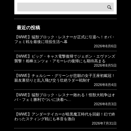
最近の投稿
【WWE】猛獣ブロック・レスナーが正式に引退へ！オバ・
© プロレスJunkie ～WWEの最新情報 USA～
フェミ戦を最後に現役生活へ幕
2026年8月6日
【WWE】ビッグ・キャス電撃復帰でジェボン・エヴァンズ
襲撃！相棒エンツォ・アモーレの復帰にも期待高まる
2026年8月5日
【WWE】チェルシー・グリーンが悲願の女子王座初戴冠！
親友裏切りと乱入飛び交う壮絶ラダー戦制す
2026年8月4日
【WWE】猛獣ブロック・レスナー敗れる！怪獣大戦争はオ
バ・フェミ勝利でついに決着へ…
2026年8月3日
【WWE】アンダーテイカーが暗黒魔王時代を回顧！幻で終
わったスティング戦にも本音を激白
2026年7月31日