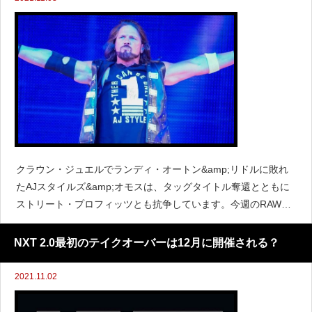
クラウン・ジュエルでランディ・オートン&amp;リドルに敗れ
たAJスタイルズ&amp;オモスは、タッグタイトル奪還とともに
ストリート・プロフィッツとも抗争しています。今週のRAWで
はストリート・プロフィッツ対ジグラー&amp;ルードの試合に
オモスが介入しましたが、AJスタイルズは姿を見せませ
NXT 2.0最初のテイクオーバーは12月に開催される？
2021.11.02