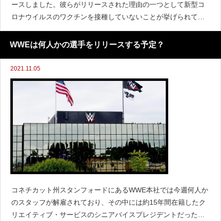
ースしました。彼らがリリースされた理由の一つとして新型コ
ロナウイルスのワクチンを接種していないことが挙げられてお
り、4～5人は該当すると報じられている中で『The New York P
ost』はナイア・ジャックスがその一人だったと
WWEは何人かの選手をリリースする予定？
2021.11.05
コネチカット州スタンフォードにあるWWE本社では今週何人か
のスタッフが解雇されており、その中には約15年間在籍したク
リエイティブ・サービスのシニアバイスプレジデントだったス