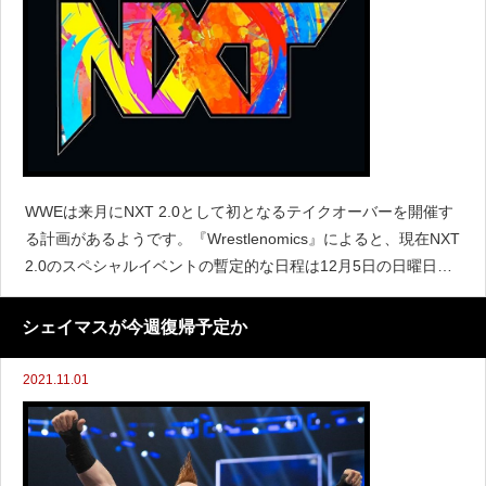
WWEは来月にNXT 2.0として初となるテイクオーバーを開催す
る計画があるようです。『Wrestlenomics』によると、現在NXT
2.0のスペシャルイベントの暫定的な日程は12月5日の日曜日に
予定されていると伝えています。ただしNXTテイクオーバーと
いう名前が今後も継続して使
シェイマスが今週復帰予定か
2021.11.01