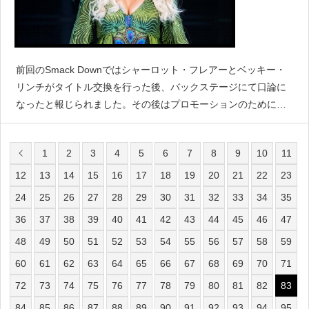
前回のSmack Downではシャーロット・フレアーとベッキー・
リンチがタイトル交換を行った後、バックステージにて口論に
なったと報じられました。その後はプロモーションのためにメ
ディアのインタビューを受ける予定だったものの、WWEは直前
にシャーロットをキャンセルさせています。『PWIn
1
2
3
4
5
6
7
8
9
10
11
12
13
14
15
16
17
18
19
20
21
22
23
24
25
26
27
28
29
30
31
32
33
34
35
36
37
38
39
40
41
42
43
44
45
46
47
48
49
50
51
52
53
54
55
56
57
58
59
60
61
62
63
64
65
66
67
68
69
70
71
72
73
74
75
76
77
78
79
80
81
82
83
84
85
86
87
88
89
90
91
92
93
94
95