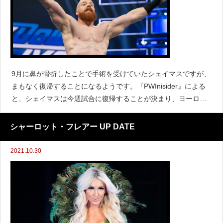
9月に鼻が骨折したことで手術を受けていたシェイマスですが、
まもなく復帰することになるようです。『PWInisider』による
と、シェイマスは今週試合に復帰することが決まり、ヨーロッ
パツアーに参加する予定であると伝えています。すでにヨーロ
ッパツアーの対戦カードは宣伝されており、シェイマ
シャーロット・フレアー UP DATE
2021.10.30