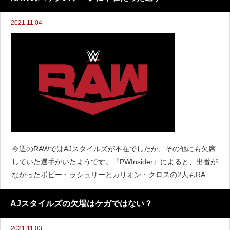
2021.11.04
今週のRAWではAJスタイルズが不在でしたが、その他にも欠席
していた選手がいたようです。『PWInsider』によると、出番が
なかったボビー・ラシュリーとカリオン・クロスの2人もRAW
のバックステージで不在だったと伝えています。不在だった理
由については明らかにされていませんが、ラシュ
AJスタイルズの欠場はケガではない？
2021.11.03