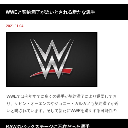
タン・スタンスキーが含まれていたと報じられています。従業
員だけでなく選手で見ても、今年WWEは多くの選手をリリース
WWEと契約満了が近いとされる新たな選手
しまし
2021.11.04
WWEでは今年すでに多くの選手が契約満了により退団してお
り、ケビン・オーエンズやジョニー・ガルガノも契約満了が近
いと噂されています。そして新たにWWEを退団する可能性のあ
る選手がいるようです。『PWInsider』によると、カイル・オラ
イリーは12月にWWEとの契約が満了する予定であ
RAWのバックステージに不在だった選手