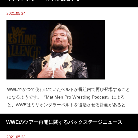
2021.05.24
WWEでかつて使われていたベルトが番組内で再び登場すること
になるようです。『Mat Men Pro Wrestling Podcast』による
と、WWEはミリオンダラーベルトを復活させる計画があると伝
えています。前回のNXTではテッド・デビアスが登場し、次回N
XTではデビアスとキャメ
WWEのツアー再開に関するバックステージニュース
2021.05.23