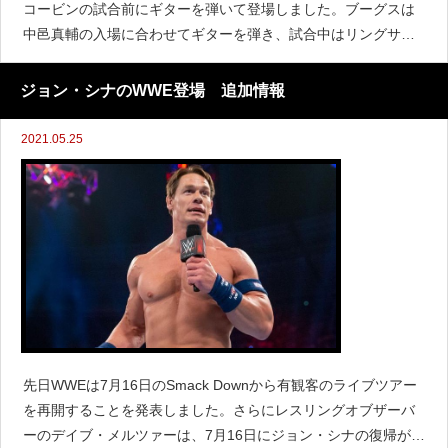
コービンの試合前にギターを弾いて登場しました。ブーグスは
中邑真輔の入場に合わせてギターを弾き、試合中はリングサイ
ドで見守りながらメインロスターデビューを果たしました。『F
ightful』によると、NXTとNXT UKの
ジョン・シナのWWE登場 追加情報
2021.05.25
先日WWEは7月16日のSmack Downから有観客のライブツアー
を再開することを発表しました。さらにレスリングオブザーバ
ーのデイブ・メルツァーは、7月16日にジョン・シナの復帰が話