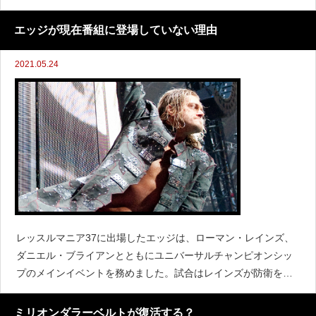
し合われているとも言及しています。シナは先月のレッスルマ
ニア37を欠場しましたが、これはHBO MA
エッジが現在番組に登場していない理由
2021.05.24
レッスルマニア37に出場したエッジは、ローマン・レインズ、
ダニエル・ブライアンとともにユニバーサルチャンピオンシッ
プのメインイベントを務めました。試合はレインズが防衛を果
たしたものの、その後エッジは番組に登場しておらず、ストー
リーにも関わっていません。レッスルマニア37以降登場しない
ミリオンダラーベルトが復活する？