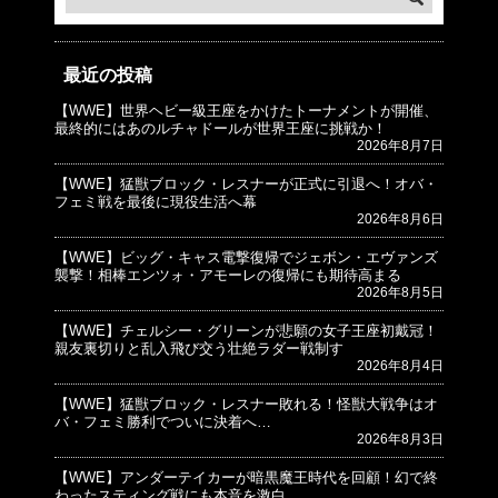
最近の投稿
【WWE】世界ヘビー級王座をかけたトーナメントが開催、
© プロレスJunkie ～WWEの最新情報 USA～
最終的にはあのルチャドールが世界王座に挑戦か！
2026年8月7日
【WWE】猛獣ブロック・レスナーが正式に引退へ！オバ・
フェミ戦を最後に現役生活へ幕
2026年8月6日
【WWE】ビッグ・キャス電撃復帰でジェボン・エヴァンズ
襲撃！相棒エンツォ・アモーレの復帰にも期待高まる
2026年8月5日
【WWE】チェルシー・グリーンが悲願の女子王座初戴冠！
親友裏切りと乱入飛び交う壮絶ラダー戦制す
2026年8月4日
【WWE】猛獣ブロック・レスナー敗れる！怪獣大戦争はオ
バ・フェミ勝利でついに決着へ…
2026年8月3日
【WWE】アンダーテイカーが暗黒魔王時代を回顧！幻で終
わったスティング戦にも本音を激白