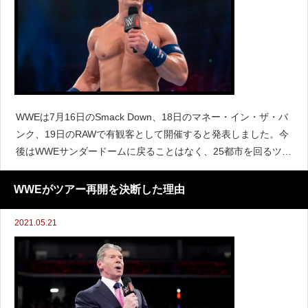
WWEは7月16日のSmack Down、18日のマネー・イン・ザ・バ
ンク、19日のRAWで有観客として開催すると発表しました。今
後はWWEサンダードームに戻ることはなく、25都市を回るツア
ーを実施することも発表されています。レスリングオブザーバ
ーのデイブ・メルツァーによると、ジョン
WWEがツアー再開を決断した理由
2021.05.21