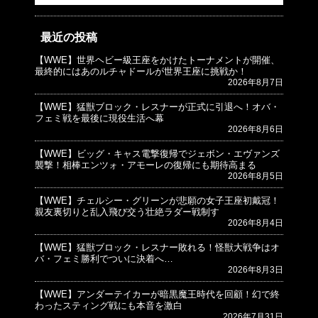
最近の投稿
【WWE】世界ヘビー級王座をかけたトーナメントが開催、
© プロレスJunkie ～WWEの最新情報 USA～
最終的にはあのルチャドールが世界王座に挑戦か！
2026年8月7日
【WWE】猛獣ブロック・レスナーが正式に引退へ！オバ・
フェミ戦を最後に現役生活へ幕
2026年8月6日
【WWE】ビッグ・キャス電撃復帰でジェボン・エヴァンズ
襲撃！相棒エンツォ・アモーレの復帰にも期待高まる
2026年8月5日
【WWE】チェルシー・グリーンが悲願の女子王座初戴冠！
親友裏切りと乱入飛び交う壮絶ラダー戦制す
2026年8月4日
【WWE】猛獣ブロック・レスナー敗れる！怪獣大戦争はオ
バ・フェミ勝利でついに決着へ…
2026年8月3日
【WWE】アンダーテイカーが暗黒魔王時代を回顧！幻で終
わったスティング戦にも本音を激白
2026年7月31日