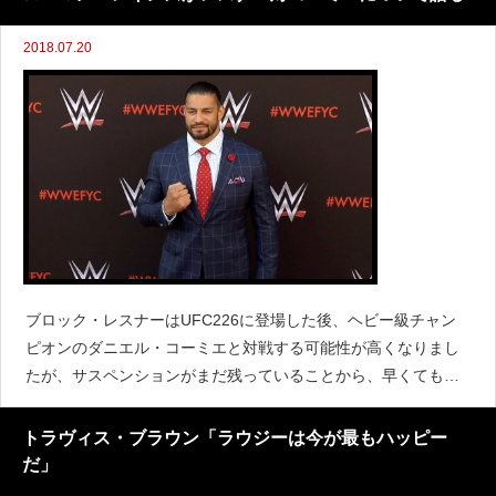
2018.07.20
ブロック・レスナーはUFC226に登場した後、ヘビー級チャン
ピオンのダニエル・コーミエと対戦する可能性が高くなりまし
たが、サスペンションがまだ残っていることから、早くても来
年1月となります。 (さらに&hellip;)
トラヴィス・ブラウン「ラウジーは今が最もハッピー
だ」