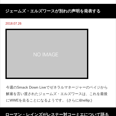
ように語りました。「また始まったね、この質問は何度もされ
ているよ。私があなたに尋ねたい、あなたにとって
ジェームズ・エルズワースが別れの声明を発表する
2018.07.26
今週のSmack Down Liveでゼネラルマネージャーのペイジから
解雇を言い渡されたジェームズ・エルズワースは、これを最後
にWWEを去ることになるようです。 (さらに&hellip;)
ローマン・レインズがレスナー対コーミエについて語る