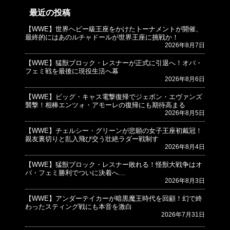
最近の投稿
【WWE】世界ヘビー級王座をかけたトーナメントが開催、
© プロレスJunkie ～WWEの最新情報 USA～
最終的にはあのルチャドールが世界王座に挑戦か！
2026年8月7日
【WWE】猛獣ブロック・レスナーが正式に引退へ！オバ・
フェミ戦を最後に現役生活へ幕
2026年8月6日
【WWE】ビッグ・キャス電撃復帰でジェボン・エヴァンズ
襲撃！相棒エンツォ・アモーレの復帰にも期待高まる
2026年8月5日
【WWE】チェルシー・グリーンが悲願の女子王座初戴冠！
親友裏切りと乱入飛び交う壮絶ラダー戦制す
2026年8月4日
【WWE】猛獣ブロック・レスナー敗れる！怪獣大戦争はオ
バ・フェミ勝利でついに決着へ…
2026年8月3日
【WWE】アンダーテイカーが暗黒魔王時代を回顧！幻で終
わったスティング戦にも本音を激白
2026年7月31日