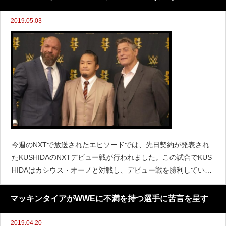
2019.05.03
今週のNXTで放送されたエピソードでは、先日契約が発表され
たKUSHIDAのNXTデビュー戦が行われました。この試合でKUS
HIDAはカシウス・オーノと対戦し、デビュー戦を勝利していま
す。WWEはKUSHIDAのデビュー戦に関する動画を投稿しまし
た。そこでKUSHIDAは試合後にコメ
マッキンタイアがWWEに不満を持つ選手に苦言を呈す
2019.04.20