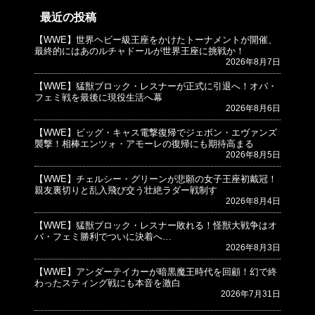
最近の投稿
【WWE】世界ヘビー級王座をかけたトーナメントが開催、
© プロレスJunkie ～WWEの最新情報 USA～
最終的にはあのルチャドールが世界王座に挑戦か！
2026年8月7日
【WWE】猛獣ブロック・レスナーが正式に引退へ！オバ・
フェミ戦を最後に現役生活へ幕
2026年8月6日
【WWE】ビッグ・キャス電撃復帰でジェボン・エヴァンズ
襲撃！相棒エンツォ・アモーレの復帰にも期待高まる
2026年8月5日
【WWE】チェルシー・グリーンが悲願の女子王座初戴冠！
親友裏切りと乱入飛び交う壮絶ラダー戦制す
2026年8月4日
【WWE】猛獣ブロック・レスナー敗れる！怪獣大戦争はオ
バ・フェミ勝利でついに決着へ…
2026年8月3日
【WWE】アンダーテイカーが暗黒魔王時代を回顧！幻で終
わったスティング戦にも本音を激白
2026年7月31日