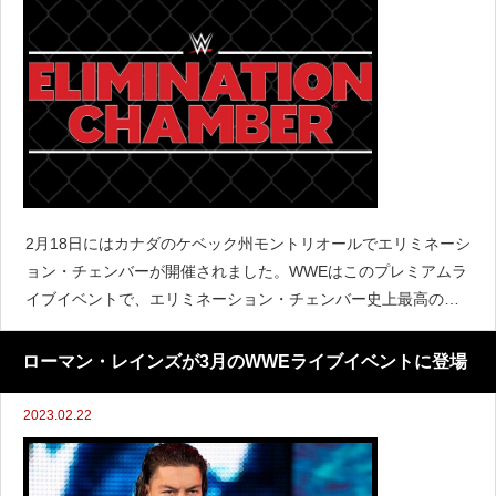
2月18日にはカナダのケベック州モントリオールでエリミネーシ
ョン・チェンバーが開催されました。WWEはこのプレミアムラ
イブイベントで、エリミネーション・チェンバー史上最高の興
行収入と最高視聴回数になったことを明らかにしました。#WW
EChamber 2023 from the @Be
ローマン・レインズが3月のWWEライブイベントに登場
2023.02.22