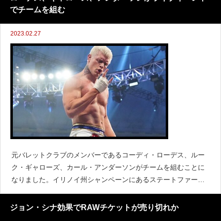
サルチ
でチームを組む
2023.02.27
元バレットクラブのメンバーであるコーディ・ローデス、ルー
ク・ギャローズ、カール・アンダーソンがチームを組むことに
なりました。イリノイ州シャンペーンにあるステートファーム
センターで開催されたライブイベントで、元バレットクラブメ
ンバー対ジャッジメント・デイ(フィン・ベイラー、ドミニク・
ジョン・シナ効果でRAWチケットが売り切れか
ミステリオ