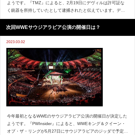
ようです。『TMZ』によると、2月19日にデヴィルは許可証な
く銃器を所持していたとして逮捕されたと伝えています。デヴ
ィルはフロリダ州で許可証を持っているものの、ニュージャー
ジー州ではその許可証が有効でないため逮捕されたというこ
次回WWEサウジアラビア公演の開催日は？
2023.03.02
今年最初となるWWEのサウジアラビア公演の開催日が決定した
ようです。『PWInsider』によると、WWEキング＆クイーン・
オブ・ザ・リングが5月27日にサウジアラビアのジッダで予定さ