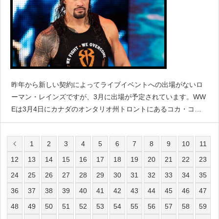
昨年から新しい契約によってライブイベントへの出場がないロ
ーマン・レインズですが、3月に出場が予定されています。WW
Eは3月4日にカナダのオンタリオ州トロントにあるコカ・コー
ラ・コロシアムで開催されるライブイベントで、ローマン・レ
インズが出場することを明らかにしました。Ooooh ro
1
2
3
4
5
6
7
8
9
10
11
12
13
14
15
16
17
18
19
20
21
22
23
24
25
26
27
28
29
30
31
32
33
34
35
36
37
38
39
40
41
42
43
44
45
46
47
48
49
50
51
52
53
54
55
56
57
58
59