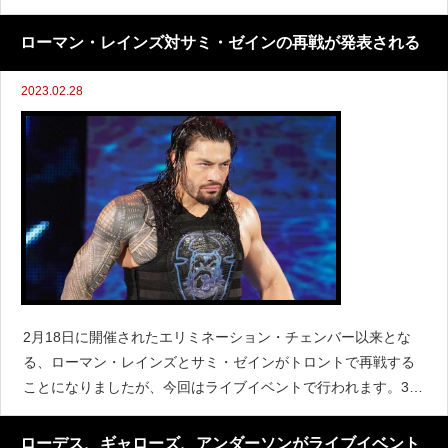
れていると伝えています。WWEは2021年にキング・オブ・
ザ・リング・トーナメントを復活させ、そのと
ローマン・レインズ対サミ・ゼインの再戦が発表される
2023.02.28
2月18日に開催されたエリミネーション・チェンバー以来とな
る、ローマン・レインズとサミ・ゼインがトロントで再戦する
ことになりましたが、今回はライブイベントで行われます。3月
4日にトロントのコカコーラ・コロシアムで開催されるライブイ
ベントで、ローマン・レインズ対サミ・ゼインによるユニバー
ローデス、ギャローズ、アンダーソンがライブイベント