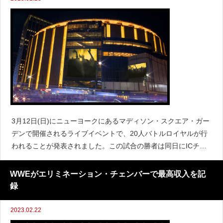
3月12日(日)にニューヨークにあるマディソン・スクエア・ガー
デンで開催されるライブイベントで、20人バトルロイヤルが行
われることが発表されました。この試合の勝者は同日にICチャ
ンピオンであるグンターに挑戦することになります。🚨 BREAK
ING 🚨 20 Man Battle Ro
WWEがエリミネーション・チェンバーで最高収入を記
録
2023.02.22