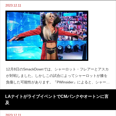
2023.12.11
12月8日のSmackDownでは、シャーロット・フレアーとアスカ
が対戦しました。しかしこの試合によってシャーロットが膝を
負傷した可能性があります。『PWInsider』によると、シャーロ
ットは週末のWWEライブイベントに出場する予定だったもの
の、SmackDownでの試合で負傷した
LAナイトがライブイベントでCMパンクやオートンに言
及
2023.12.11