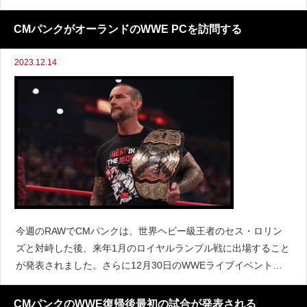
彼女のジープが郡道の白線と黄線を越えているのを目撃し、ジ
ープに近づいてみるとマリファナの臭いがしたよう
CMパンクがオーランドのWWE PCを訪問する
2023.12.14
今週のRAWでCMパンクは、世界ヘビー級王者のセス・ロリン
ズと対峙した後、来年1月のロイヤルランブル戦に出場すること
が発表されました。さらに12月30日のWWEライブイベントで
は、ドミニク・ミステリオとの対戦も発表されています。『PW
Insider』によると、CMパンクは今週フロリダ
CMパンクのWWE復帰後最初の試合が発表される