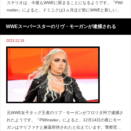
ステリオは、今後もWWEに留まることになるようです。『PWI
nsider』によると、ドミニクは1ヵ月ほど前にWWEと新しい契
約を締結したと伝えています。 情報源の話から、おそらく契
約は5年間になっているということです。レ
WWEスーパースターのリヴ・モーガンが逮捕される
2023.12.16
元WWE女子タッグ王者のリブ・モーガンがフロリダ州で逮捕さ
れたようです。『PWInsider』によると、12月14日の夜にモー
ガンはマリファナと麻薬所持されたと伝えています。警察官が