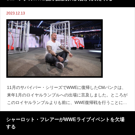
2023.12.13
11月のサバイバー・シリーズでWWEに復帰したCMパンクは、
来年1月のロイヤルランブルへの出場に言及しました。ところが
このロイヤルランブルよりも前に、WWE復帰戦を行うことにな
るようです。12月30日にカリフォルニア州イングルウッドにあ
るキア・フォーラムで開催されるライブイベントに、
シャーロット・フレアーがWWEライブイベントを欠場
する