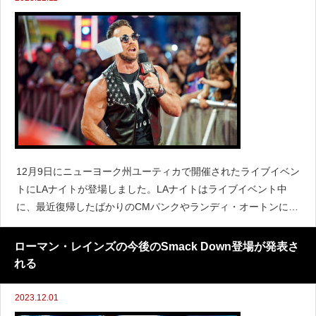
12月9日にニューヨーク州ユーティカで開催されたライブイベン
トにLAナイトが登場しました。LAナイトはライブイベント中
に、最近復帰したばかりのCMパンクやランディ・オートンにつ
いて言及し、ローマン・レインズと対戦したいなら順番待ちを
する必要があると語りました。「何よりもまず、
ローマン・レインズの今後のSmack Down登場が発表さ
れる
2023.12.01