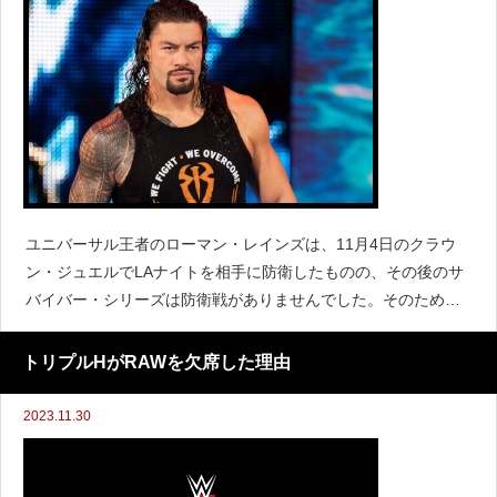
ユニバーサル王者のローマン・レインズは、11月4日のクラウ
ン・ジュエルでLAナイトを相手に防衛したものの、その後のサ
バイバー・シリーズは防衛戦がありませんでした。そのため今
後は1月のロイヤルランブルで防衛戦を行うことが予想されてい
ます。WWEはレインズが今後登場するSmackDown
トリプルHがRAWを欠席した理由
2023.11.30