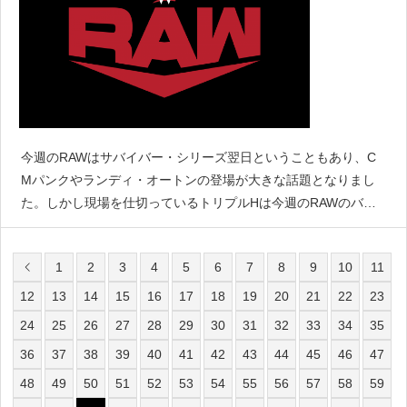
今週のRAWはサバイバー・シリーズ翌日ということもあり、C
Mパンクやランディ・オートンの登場が大きな話題となりまし
た。しかし現場を仕切っているトリプルHは今週のRAWのバッ
クステージに不在だったとされており、代わりにブルース・プ
リチャードが現場を仕切っていたと報じられています。『PW
1
2
3
4
5
6
7
8
9
10
11
12
13
14
15
16
17
18
19
20
21
22
23
24
25
26
27
28
29
30
31
32
33
34
35
36
37
38
39
40
41
42
43
44
45
46
47
48
49
50
51
52
53
54
55
56
57
58
59