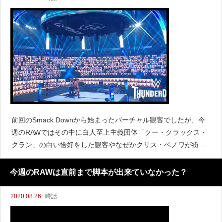
前回のSmack Downから始まったバーチャル観客でしたが、今
週のRAWではその中に白人至上主義団体「クー・クラックス・
クラン」の白い恰好をした観客やなぜかクリス・ベノワが紛れ
ていました。 (さらに&hellip;)
今週のRAWは直前まで脚本が出来ていなかった？
2020.08.26
噂話