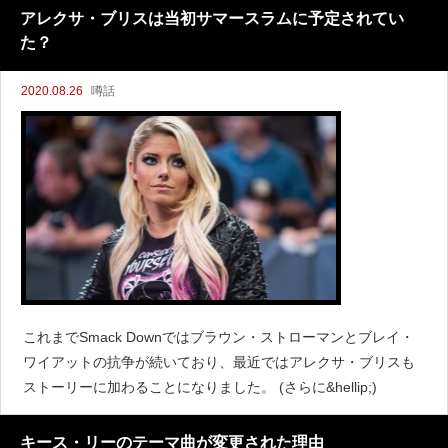
WWEとのフルタイム契約にはサイン
アレクサ・ブリスは当初サマースラムに予定されてい
た？
2020.08.26
噂話
これまでSmack Downではブラウン・ストローマンとブレイ・
ワイアットの抗争が続いており、最近ではアレクサ・ブリスも
ストーリーに加わることになりました。 (さらに&hellip;)
キース・リーのテーマ曲が変更された理由