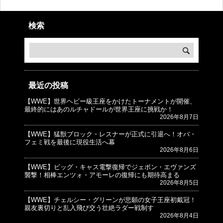
検索
最近の投稿
【WWE】世界ヘビー級王座をかけたトーナメントが開催、
© プロレスJunkie ～WWEの最新情報 USA～
最終的にはあのルチャドールが世界王座に挑戦か！
2026年8月7日
【WWE】猛獣ブロック・レスナーが正式に引退へ！オバ・
フェミ戦を最後に現役生活へ幕
2026年8月6日
【WWE】ビッグ・キャス電撃復帰でジェボン・エヴァンズ
襲撃！相棒エンツォ・アモーレの復帰にも期待高まる
2026年8月5日
【WWE】チェルシー・グリーンが悲願の女子王座初戴冠！
親友裏切りと乱入飛び交う壮絶ラダー戦制す
2026年8月4日