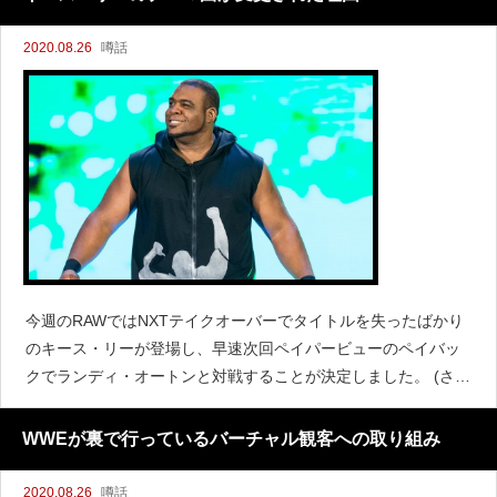
2020.08.26
噂話
今週のRAWではNXTテイクオーバーでタイトルを失ったばかり
のキース・リーが登場し、早速次回ペイパービューのペイバッ
クでランディ・オートンと対戦することが決定しました。 (さら
に&hellip;)
WWEが裏で行っているバーチャル観客への取り組み
2020.08.26
噂話