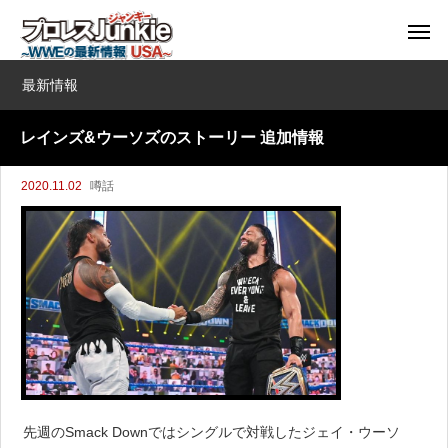
最新情報
レインズ&ウーソズのストーリー 追加情報
2020.11.02
噂話
先週のSmack Downではシングルで対戦したジェイ・ウーソ