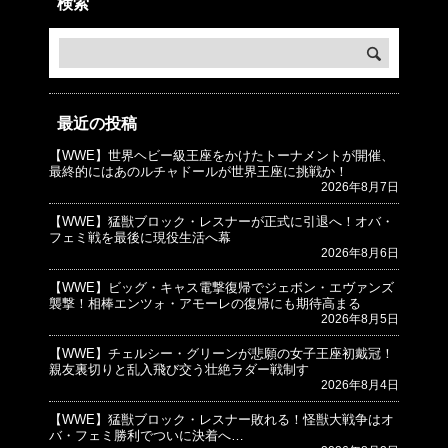
検索
最近の投稿
【WWE】世界ヘビー級王座をかけたトーナメントが開催、
© プロレスJunkie ～WWEの最新情報 USA～
最終的にはあのルチャドールが世界王座に挑戦か！
2026年8月7日
【WWE】猛獣ブロック・レスナーが正式に引退へ！オバ・
フェミ戦を最後に現役生活へ幕
2026年8月6日
【WWE】ビッグ・キャス電撃復帰でジェボン・エヴァンズ
襲撃！相棒エンツォ・アモーレの復帰にも期待高まる
2026年8月5日
【WWE】チェルシー・グリーンが悲願の女子王座初戴冠！
親友裏切りと乱入飛び交う壮絶ラダー戦制す
2026年8月4日
【WWE】猛獣ブロック・レスナー敗れる！怪獣大戦争はオ
バ・フェミ勝利でついに決着へ…