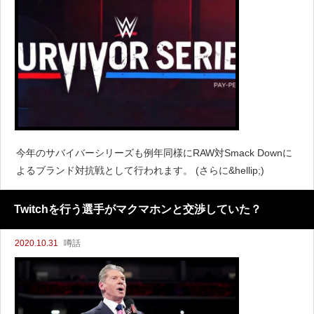
今年のサバイバーシリーズも例年同様にRAW対Smack Downに
よるブランド対抗戦として行われます。 (さらに&hellip;)
Twitchを行う選手がマクマホンと交渉していた？
2020.10.31
噂話