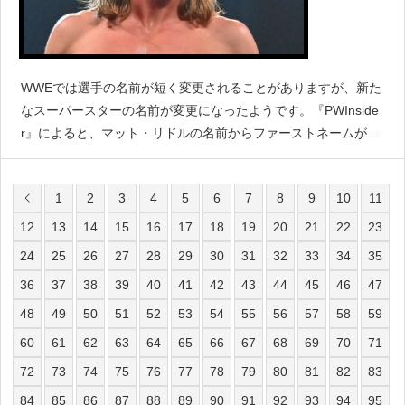
WWEでは選手の名前が短く変更されることがありますが、新た
なスーパースターの名前が変更になったようです。『PWInside
r』によると、マット・リドルの名前からファーストネームがな
くなり、リドルだけになったと伝えています。この正式な決定
は10月29日に行われたということで、すでにWW
1
2
3
4
5
6
7
8
9
10
11
12
13
14
15
16
17
18
19
20
21
22
23
24
25
26
27
28
29
30
31
32
33
34
35
36
37
38
39
40
41
42
43
44
45
46
47
48
49
50
51
52
53
54
55
56
57
58
59
60
61
62
63
64
65
66
67
68
69
70
71
72
73
74
75
76
77
78
79
80
81
82
83
84
85
86
87
88
89
90
91
92
93
94
95