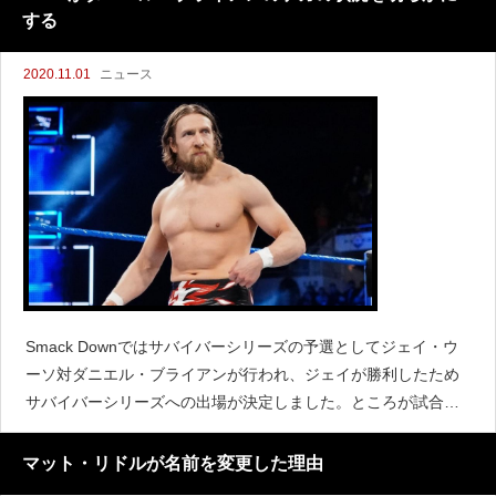
する
2020.11.01
ニュース
Smack Downではサバイバーシリーズの予選としてジェイ・ウ
ーソ対ダニエル・ブライアンが行われ、ジェイが勝利したため
サバイバーシリーズへの出場が決定しました。ところが試合後
にジェイはヒールターンによってブライアンに攻撃し、放送終
了後には担架に乗せられてからも攻撃を加えました。EX
マット・リドルが名前を変更した理由