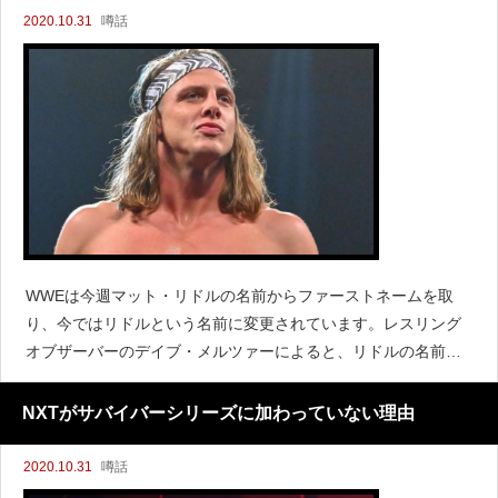
2020.10.31
噂話
WWEは今週マット・リドルの名前からファーストネームを取
り、今ではリドルという名前に変更されています。レスリング
オブザーバーのデイブ・メルツァーによると、リドルの名前を
変更したのはビンス・マクマホンだったと伝えています。その
理由としては、ファンがマット・リドルとGoogleで検索する
NXTがサバイバーシリーズに加わっていない理由
2020.10.31
噂話