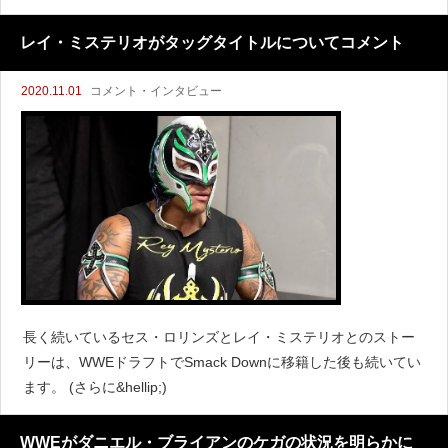
れ、他のショーに異なるブランドの選手が大勢で侵攻するアン
グルが行われてきました。しかしレスリングオブザ
レイ・ミステリオがタッグタイトルについてコメント
2020.11.01
コメント・インタビュー
長く続いているセス・ロリンズとレイ・ミステリオとのストー
リーは、WWEドラフトでSmack Downに移籍した後も続いてい
ます。 (さらに&hellip;)
WWEがダニエル・ブライアンのケガの状況を明らかに