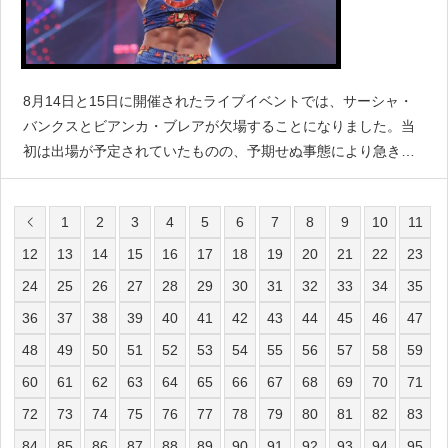
8月14日と15日に開催されたライブイベントでは、サーシャ・
バンクスとビアンカ・ブレアが欠場することになりました。当
初は出場が予定されていたものの、予期せぬ事態により急きょ
欠場が発表されています。WWEは詳細について明らかにしてい
ませんが、『PWInsider』によると、WWE内では
1
2
3
4
5
6
7
8
9
10
11
12
13
14
15
16
17
18
19
20
21
22
23
24
25
26
27
28
29
30
31
32
33
34
35
36
37
38
39
40
41
42
43
44
45
46
47
48
49
50
51
52
53
54
55
56
57
58
59
60
61
62
63
64
65
66
67
68
69
70
71
72
73
74
75
76
77
78
79
80
81
82
83
84
85
86
87
88
89
90
91
92
93
94
95