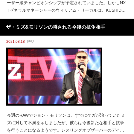
ーザー級チャンピオンシップが予定されていました。しかしNX
Tゼネラルマネージャーのウィリアム・リーガルは、KUSHIDA
が試合に出場できないことを発表しました。Unfortunately after
a medical
ザ・ミズ&モリソンの噂される今後の抗争相手
2021.08.18
噂話
今週のRAWでジョン・モリソンは、すでにケガが治っていたミ
ズに対して不満を示しましたが、彼らは今後新たな相手と抗争
を行うことになるようです。レスリングオブザーバーのデイ