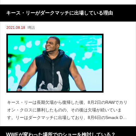
ブ・メルツァーによると、ミズとモリソンはコフィ・キングス
トン、エグザビア・ウッズのニューデイと近いうちに抗争に発
キース・リーがダークマッチに出場している理由
展する可能性
2021.08.18
噂話
キース・リーは長期欠場から復帰した後、8月2日のRAWでカリ
オン・クロスに勝利したものの、その後は欠場が続いていま
す。リーはダークマッチに出場しており、8月6日のSmack Dow
n前にはオースティン・セオリー、9日のRAW前にはチコ・アダ
ムス、13日はナイルズ・プロンク、今週のRAW前には
WWEが変わった場所でのショーを検討している？