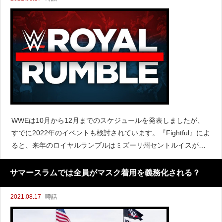
WWEは10月から12月までのスケジュールを発表しましたが、
すでに2022年のイベントも検討されています。『Fightful』によ
ると、来年のロイヤルランブルはミズーリ州セントルイスが開
催地として検討されていると伝えています。また開催日につい
てはまだ具体的な日付が決まっていないものの
サマースラムでは全員がマスク着用を義務化される？
2021.08.17
噂話