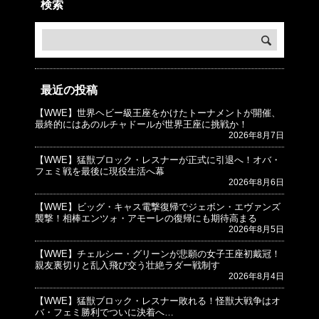
検索
最近の投稿
【WWE】世界ヘビー級王座をかけたトーナメントが開催、
© プロレスJunkie ～WWEの最新情報 USA～
最終的にはあのルチャドールが世界王座に挑戦か！
2026年8月7日
【WWE】猛獣ブロック・レスナーが正式に引退へ！オバ・
フェミ戦を最後に現役生活へ幕
2026年8月6日
【WWE】ビッグ・キャス電撃復帰でジェボン・エヴァンズ
襲撃！相棒エンツォ・アモーレの復帰にも期待高まる
2026年8月5日
【WWE】チェルシー・グリーンが悲願の女子王座初戴冠！
親友裏切りと乱入飛び交う壮絶ラダー戦制す
2026年8月4日
【WWE】猛獣ブロック・レスナー敗れる！怪獣大戦争はオ
バ・フェミ勝利でついに決着へ…