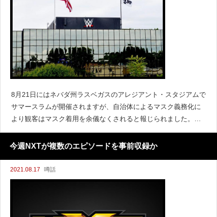
8月21日にはネバダ州ラスベガスのアレジアント・スタジアムで
サマースラムが開催されますが、自治体によるマスク義務化に
より観客はマスク着用を余儀なくされると報じられました。し
かし『Ringside News』によると、サマースラムでは観客だけで
なく選手もスタッフも全員がマスク着用を義務付けられ
今週NXTが複数のエピソードを事前収録か
2021.08.17
噂話