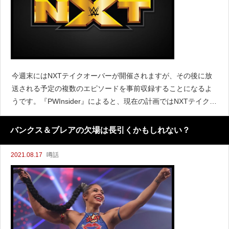
今週末にはNXTテイクオーバーが開催されますが、その後に放
送される予定の複数のエピソードを事前収録することになるよ
うです。『PWInsider』によると、現在の計画ではNXTテイクオ
ーバーが終わった翌日の8月23日(月)に収録したエピソードを8
月24日(火)に放送されることになると伝えていま
バンクス＆ブレアの欠場は長引くかもしれない？
2021.08.17
噂話