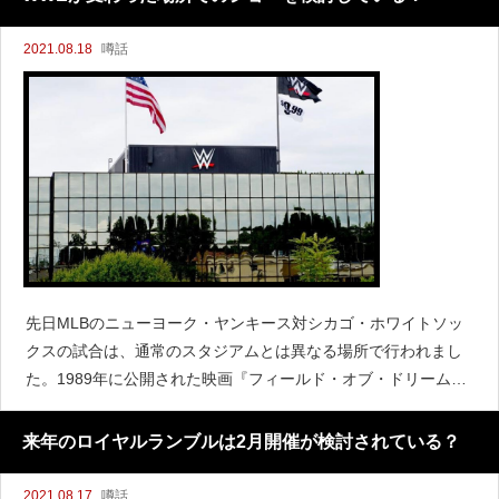
2021.08.18
噂話
先日MLBのニューヨーク・ヤンキース対シカゴ・ホワイトソッ
クスの試合は、通常のスタジアムとは異なる場所で行われまし
た。1989年に公開された映画『フィールド・オブ・ドリーム
ス』の舞台となったアイオワ州で作られた球場で行われ、レギ
ュラーシーズンとしては異例となる590万人の視聴者を獲得しま
来年のロイヤルランブルは2月開催が検討されている？
した
2021.08.17
噂話