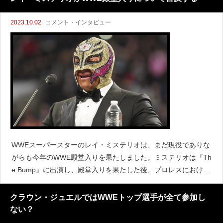
2023.10.02
コメント・インタビュー
WWEスーパースターのレイ・ミステリオは、まだ現役でありな
がらも今年のWWE殿堂入りを果たしました。ミステリオは『Th
e Bump』に出演し、殿堂入りを果たした後、プロレスにおける
目標がどのように変わったかについて質問されました。ミステ
リオは今でも現役であることから、殿堂入りしたこと
クラウン・ジュエルではWWEトップ選手が全て参加し
ない？