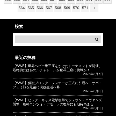
564
565
566
567
568
569
570
571
検索
最近の投稿
【WWE】世界ヘビー級王座をかけたトーナメントが開催、
© プロレスJunkie ～WWEの最新情報 USA～
最終的にはあのルチャドールが世界王座に挑戦か！
2026年8月7日
【WWE】猛獣ブロック・レスナーが正式に引退へ！オバ・
フェミ戦を最後に現役生活へ幕
2026年8月6日
【WWE】ビッグ・キャス電撃復帰でジェボン・エヴァンズ
襲撃！相棒エンツォ・アモーレの復帰にも期待高まる
2026年8月5日