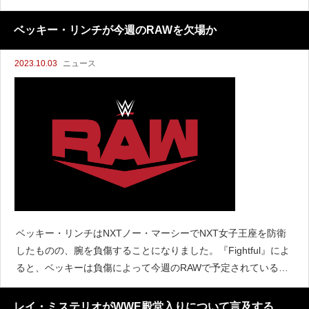
のデイリートップ10ランキングに71アイテムがランクインして
いたと伝えています。その中でも黒のY
ベッキー・リンチが今週のRAWを欠場か
2023.10.03
ニュース
ベッキー・リンチはNXTノー・マーシーでNXT女子王座を防衛
したものの、腕を負傷することになりました。『Fightful』によ
ると、ベッキーは負傷によって今週のRAWで予定されているテ
ィーガン・ノックスとの試合を欠場する見込みだと伝えていま
す。WWE関係者からは、ベッキーが11針縫う
レイ・ミステリオがWWE殿堂入りについて言及する