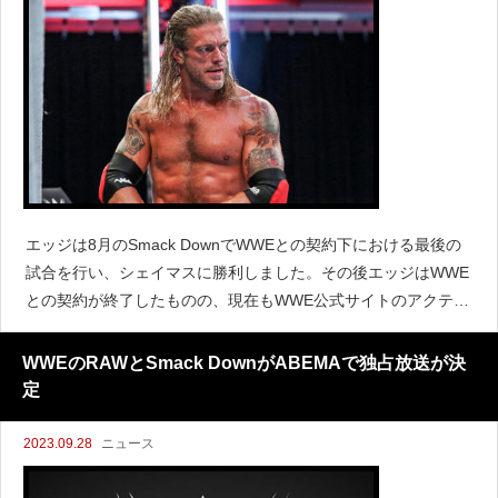
エッジは8月のSmack DownでWWEとの契約下における最後の
試合を行い、シェイマスに勝利しました。その後エッジはWWE
との契約が終了したものの、現在もWWE公式サイトのアクティ
ブロスターとして掲載されています。しかし『PWInsider』によ
ると、エッジはWWE内のロスターから
WWEのRAWとSmack DownがABEMAで独占放送が決
定
2023.09.28
ニュース