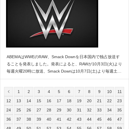
ABEMAはWWEのRAW、Smack Downを日本国内で独占放送す
ることを発表しました。発表によると、RAWが10月3日(火)より
毎週火曜20時に放送、Smack Downは10月7日(土)より毎週土曜
20時に放送となります。日本語実況による放送だということで
す。RAWは
1
2
3
4
5
6
7
8
9
10
11
12
13
14
15
16
17
18
19
20
21
22
23
24
25
26
27
28
29
30
31
32
33
34
35
36
37
38
39
40
41
42
43
44
45
46
47
48
49
50
51
52
53
54
55
56
57
58
59