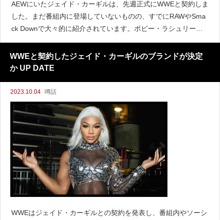
AEWにいたジェイド・カーギルは、先週正式にWWEと契約しま
した。まだ番組内に登場していないものの、すでにRAWやSma
ck Downで大々的に紹介されています。ボビー・ラシュリーは
『100.7 The Bay』に出演し、カーギルがWWEと契約したこと
について質問されました。
WWEと契約したジェイド・カーギルのブランドが決定
か UP DATE
2023.10.04
噂話
WWEはジェイド・カーギルとの契約を発表し、番組内やソーシ