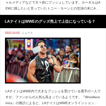
ャルメディアなどで大々的にプッシュしています。カーギルはA
EWに残したいと言っていたトニー・カーンとの交渉の末にAE
Wを退団した後、WWEに移籍することになりました。『PWInsi
der』によると、カーギルはNXTを経由するこ
LAナイトはWWEのグッズ売上で上位になっている？
2023.10.03
ニュース
LAナイトはWWE内で大きなプッシュを受けている選手の一人で
すが、ファンからの人気も高まっているようです。『Wrestleno
mics』の推計によると、LAナイトはWWEオンラインショップ