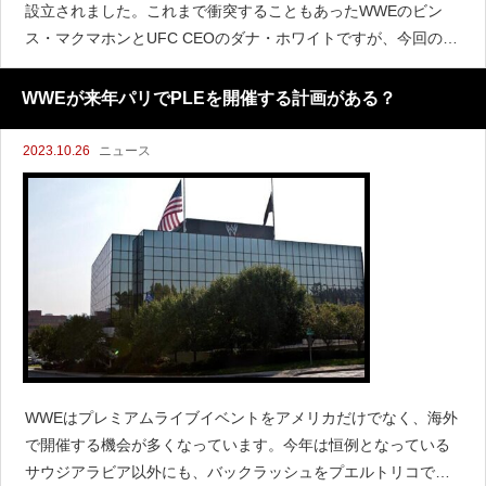
設立されました。これまで衝突することもあったWWEのビン
ス・マクマホンとUFC CEOのダナ・ホワイトですが、今回の契
約によって一緒に仕事をすることになりました。ホワイトは『S
ports Illustrated』のインタビ
WWEが来年パリでPLEを開催する計画がある？
2023.10.26
ニュース
WWEはプレミアムライブイベントをアメリカだけでなく、海外
で開催する機会が多くなっています。今年は恒例となっている
サウジアラビア以外にも、バックラッシュをプエルトリコで、