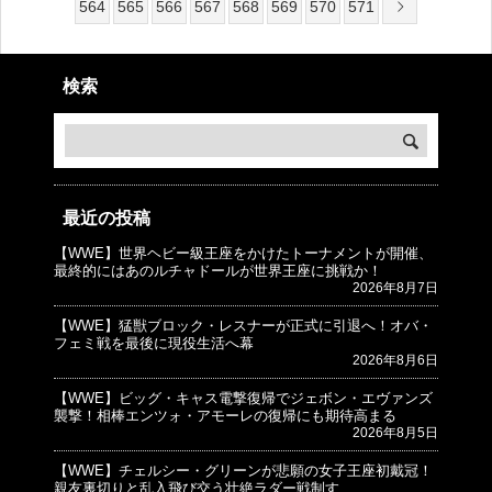
564
565
566
567
568
569
570
571
検索
最近の投稿
【WWE】世界ヘビー級王座をかけたトーナメントが開催、
© プロレスJunkie ～WWEの最新情報 USA～
最終的にはあのルチャドールが世界王座に挑戦か！
2026年8月7日
【WWE】猛獣ブロック・レスナーが正式に引退へ！オバ・
フェミ戦を最後に現役生活へ幕
2026年8月6日
【WWE】ビッグ・キャス電撃復帰でジェボン・エヴァンズ
襲撃！相棒エンツォ・アモーレの復帰にも期待高まる
2026年8月5日
【WWE】チェルシー・グリーンが悲願の女子王座初戴冠！
親友裏切りと乱入飛び交う壮絶ラダー戦制す