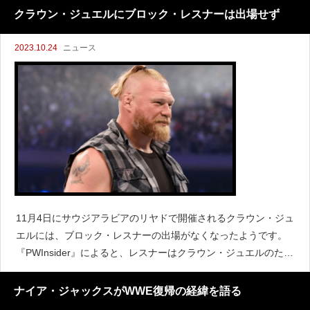
のの、RAW対Smack Downのブランド対抗戦にはならな
クラウン・ジュエルにブロック・レスナーは出場せず
2023.10.24
ニュース
11月4日にサウジアラビアのリヤドで開催されるクラウン・ジュ
エルには、ブロック・レスナーの出場がなくなったようです。
『PWInsider』によると、レスナーはクラウン・ジュエルのため
にサウジアラビアへ行かないと伝えています。その理由とし
て、すでに出場する選手で十分だとWWEが判断した
ナイア・ジャックスがWWE復帰の経緯を語る