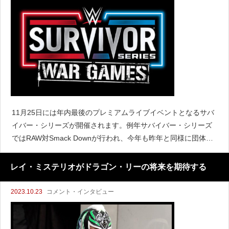
11月25日には年内最後のプレミアムライブイベントとなるサバ
イバー・シリーズが開催されます。例年サバイバー・シリーズ
ではRAW対Smack Downが行われ、今年も昨年と同様に団体戦
となるウォー・ゲームズが行われる予定です。しかしレスリン
グオブザーバーのデイブ・メルツァーによると、W
レイ・ミステリオがドラゴン・リーの将来を期待する
2023.10.23
コメント・インタビュー