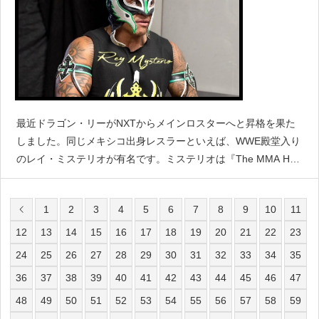
最近ドラゴン・リーがNXTからメインロスターへと昇格を果た
しました。同じメキシコ出身レスラーといえば、WWE殿堂入り
のレイ・ミステリオが有名です。ミステリオは『The MMA Hou
r』に出演し、ドラゴン・リーは自身のマネではなく独自路線を
築いていけると語りました。「ドラゴン
1
2
3
4
5
6
7
8
9
10
11
12
13
14
15
16
17
18
19
20
21
22
23
24
25
26
27
28
29
30
31
32
33
34
35
36
37
38
39
40
41
42
43
44
45
46
47
48
49
50
51
52
53
54
55
56
57
58
59