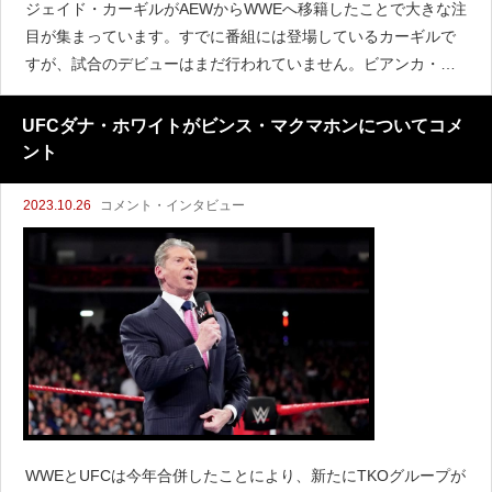
ジェイド・カーギルがAEWからWWEへ移籍したことで大きな注
目が集まっています。すでに番組には登場しているカーギルで
すが、試合のデビューはまだ行われていません。ビアンカ・ブ
レアは『WrestleRant』のインタビューでカーギルについてコメ
ントし、両者の試合はレッスルマニア級のものに
UFCダナ・ホワイトがビンス・マクマホンについてコメ
ント
2023.10.26
コメント・インタビュー
WWEとUFCは今年合併したことにより、新たにTKOグループが