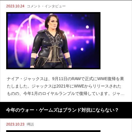
2023.10.24
コメント・インタビュー
ナイア・ジャックスは、9月11日のRAWで正式にWWE復帰を果
たしました。ジャックスは2021年にWWEからリリースされた
ものの、今年1月のロイヤルランブルで復帰しています。ジャッ
クスは『WWE After The Bell』に出演し、復帰に至った経緯を
明らかにしています。「
今年のウォー・ゲームズはブランド対抗にならない？
2023.10.23
噂話