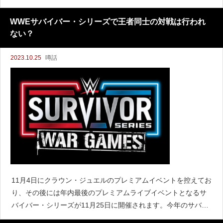
マネー・イン・ザ・バンクをイギリスのロンドンで開催しまし
た。来年には2月のエリミネーション・チェンバーをオーストラ
WWEサバイバー・シリーズで王者同士の対戦は行われ
ない？
2023.10.25
噂話
11月4日にクラウン・ジュエルのプレミアムイベントを控えてお
り、その後には年内最後のプレミアムライブイベントとなるサ
バイバー・シリーズが11月25日に開催されます。今年のサバイ
バー・シリーズもウォーゲームズが行われると噂されているも