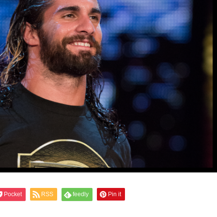
Pocket
RSS
feedly
Pin it