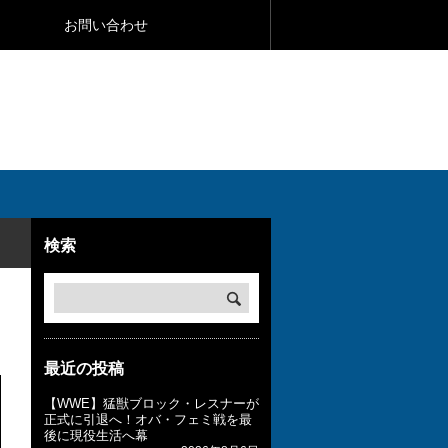
お問い合わせ
検索
最近の投稿
【WWE】猛獣ブロック・レスナーが
正式に引退へ！オバ・フェミ戦を最
後に現役生活へ幕