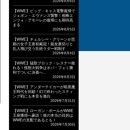
2026年8月6日
【WWE】ビッグ・キャス電撃復帰で
ジェボン・エヴァンズ襲撃！相棒エ
ンツォ・アモーレの復帰にも期待高
まる
2026年8月5日
【WWE】チェルシー・グリーンが悲
願の女子王座初戴冠！親友裏切りと
乱入飛び交う壮絶ラダー戦制す
2026年8月4日
【WWE】猛獣ブロック・レスナー敗
れる！怪獣大戦争はオバ・フェミ勝
利でついに決着へ…
2026年8月3日
【WWE】アンダーテイカーが暗黒魔
王時代を回顧！幻で終わったスティ
ング戦にも本音を激白
2026年7月31日
【WWE】ローガン・ポールがWWE
王座獲得へ豪語！彼の本当の目的は
WWEの支配であるとも！
2026年7月30日