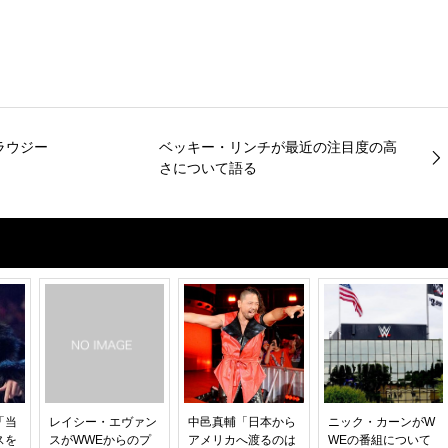
ラウジー
ベッキー・リンチが最近の注目度の高
さについて語る
「当
レイシー・エヴァン
中邑真輔「日本から
ニック・カーンがW
スを
スがWWEからのプ
アメリカへ渡るのは
WEの番組について