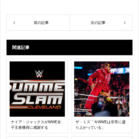
前の記事
次の記事
関連記事
ナイア・ジャックスがWWE女
ザ・ミズ「今WWEは非常に盛
子王座獲得に感謝する
り上がっている」