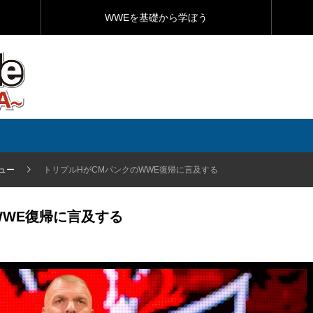
WWEを基礎から学ぼう
ュー
トリプルHがCMパンクのWWE復帰に言及する
WWE復帰に言及する