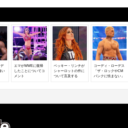
ーデ
エマがWWEに復帰
ベッキー・リンチが
コーディ・ローデス
違い
したことについてコ
シャーロットの件に
「ザ・ロックやCM
メント
ついて言及する
パンクに怯まない」