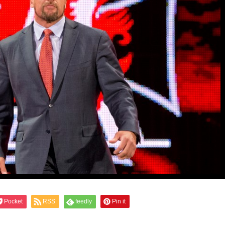
Pocket
RSS
feedly
Pin it