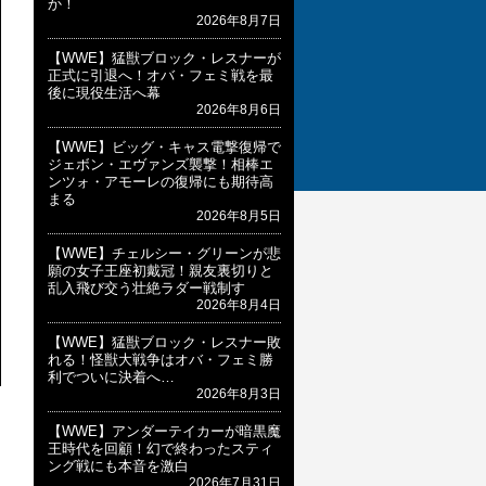
か！
2026年8月7日
【WWE】猛獣ブロック・レスナーが
正式に引退へ！オバ・フェミ戦を最
後に現役生活へ幕
2026年8月6日
【WWE】ビッグ・キャス電撃復帰で
ジェボン・エヴァンズ襲撃！相棒エ
ンツォ・アモーレの復帰にも期待高
まる
2026年8月5日
【WWE】チェルシー・グリーンが悲
願の女子王座初戴冠！親友裏切りと
乱入飛び交う壮絶ラダー戦制す
2026年8月4日
【WWE】猛獣ブロック・レスナー敗
れる！怪獣大戦争はオバ・フェミ勝
利でついに決着へ…
2026年8月3日
【WWE】アンダーテイカーが暗黒魔
王時代を回顧！幻で終わったスティ
ング戦にも本音を激白
2026年7月31日