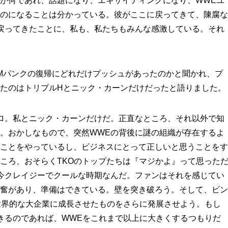
が何であれ、話題になり、エキサイティングになり、WWEユ
のになることは分かっている。彼がここに戻ってきて、陳腐な
戻ってきたことに、私も、私たちもみんな感激している。それ
CMパンクの復帰にどれだけプッシュがあったのかと聞かれ、プ
たのはトリプルHとニック・カーンだけだったと語りました。
ロ。私とニック・カーンだけだ。正直なところ、それ以外で知
。おかしなもので、突然WWEの背後に謎の組織が存在するよ
ことをやっているし、ビジネスにとって正しいと思うことをす
ころ、おそらくTKOのトップたちは『マジかよ』って思った
今クレイジーでクールな時期なんだ。ファンはそれを感じてい
奮があり、準備はできている。壁を突き破ろう。そして、ビン
世界的な大企業に成長させたものをさらに発展させよう。もし
きるのであれば、WWEをこれまで以上に大きくするつもりだ