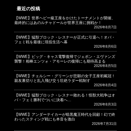
最近の投稿
【WWE】世界ヘビー級王座をかけたトーナメントが開催、
© プロレスJunkie ～WWEの最新情報 USA～
最終的にはあのルチャドールが世界王座に挑戦か！
2026年8月7日
【WWE】猛獣ブロック・レスナーが正式に引退へ！オバ・
フェミ戦を最後に現役生活へ幕
2026年8月6日
【WWE】ビッグ・キャス電撃復帰でジェボン・エヴァンズ
襲撃！相棒エンツォ・アモーレの復帰にも期待高まる
2026年8月5日
【WWE】チェルシー・グリーンが悲願の女子王座初戴冠！
親友裏切りと乱入飛び交う壮絶ラダー戦制す
2026年8月4日
【WWE】猛獣ブロック・レスナー敗れる！怪獣大戦争はオ
バ・フェミ勝利でついに決着へ…
2026年8月3日
【WWE】アンダーテイカーが暗黒魔王時代を回顧！幻で終
わったスティング戦にも本音を激白
2026年7月31日