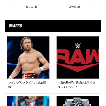
前の記事
次の記事
関連記事
レインズ対ブライアン 追加情
今週のRAWも収録が上手く進
報
行していない？