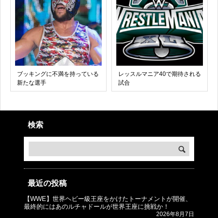
ブッキングに不満を持っている
レッスルマニア40で期待される
新たな選手
試合
検索
最近の投稿
【WWE】世界ヘビー級王座をかけたトーナメントが開催、
© プロレスJunkie ～WWEの最新情報 USA～
最終的にはあのルチャドールが世界王座に挑戦か！
2026年8月7日