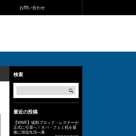
お問い合わせ
検索
最近の投稿
【WWE】猛獣ブロック・レスナーが
正式に引退へ！オバ・フェミ戦を最
後に現役生活へ幕