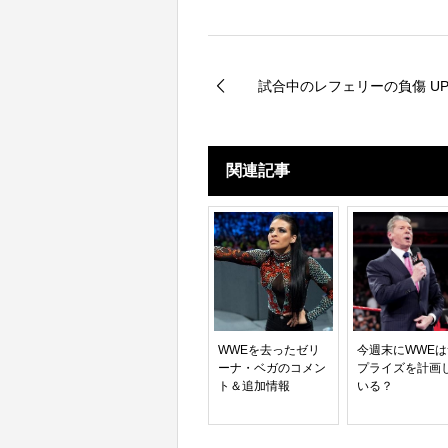
試合中のレフェリーの負傷 UP 
関連記事
WWEを去ったゼリ
今週末にWWE
ーナ・ベガのコメン
プライズを計画
ト＆追加情報
いる？