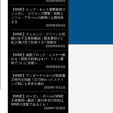
2026年8月6日
【WWE】ビッグ・キャス電撃復帰で
ジェボン・エヴァンズ襲撃！相棒エ
ンツォ・アモーレの復帰にも期待高
まる
2026年8月5日
【WWE】チェルシー・グリーンが悲
願の女子王座初戴冠！親友裏切りと
乱入飛び交う壮絶ラダー戦制す
2026年8月4日
【WWE】猛獣ブロック・レスナー敗
れる！怪獣大戦争はオバ・フェミ勝
利でついに決着へ…
2026年8月3日
【WWE】アンダーテイカーが暗黒魔
王時代を回顧！幻で終わったスティ
ング戦にも本音を激白
2026年7月31日
【WWE】ローガン・ポールがWWE
王座獲得へ豪語！彼の本当の目的は
WWEの支配であるとも！
2026年7月30日