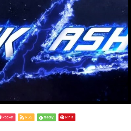
Pocket
RSS
feedly
Pin it