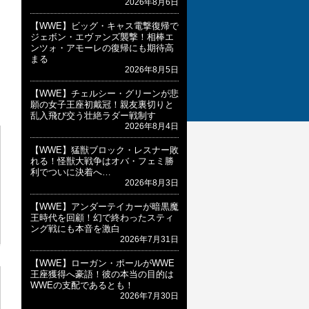
2026年8月6日
【WWE】ビッグ・キャス電撃復帰で
ジェボン・エヴァンズ襲撃！相棒エ
ンツォ・アモーレの復帰にも期待高
まる
2026年8月5日
【WWE】チェルシー・グリーンが悲
願の女子王座初戴冠！親友裏切りと
乱入飛び交う壮絶ラダー戦制す
2026年8月4日
【WWE】猛獣ブロック・レスナー敗
れる！怪獣大戦争はオバ・フェミ勝
利でついに決着へ…
2026年8月3日
【WWE】アンダーテイカーが暗黒魔
王時代を回顧！幻で終わったスティ
ング戦にも本音を激白
2026年7月31日
【WWE】ローガン・ポールがWWE
王座獲得へ豪語！彼の本当の目的は
WWEの支配であるとも！
2026年7月30日