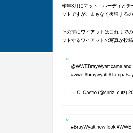
昨年8月にマット・ハーディとチ
ットですが、まもなく復帰する
その前にワイアットはこれまでの髪
ットするワイアットの写真が投
@WWEBrayWyatt
came and g
#wwe
#braywyatt
#TampaBa
— C. Castro (@chriz_cutz)
2
#BrayWyatt
new look
#WWE