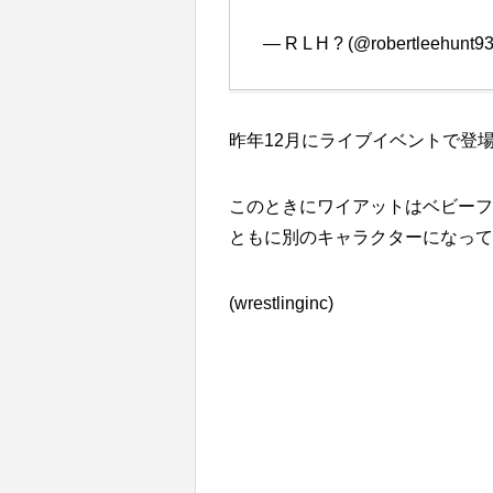
— R L H ? (@robertleehunt9
昨年12月にライブイベントで登
このときにワイアットはベビーフ
ともに別のキャラクターになって
(
wrestlinginc)