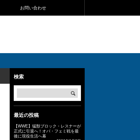
お問い合わせ
検索
最近の投稿
【WWE】猛獣ブロック・レスナーが
正式に引退へ！オバ・フェミ戦を最
後に現役生活へ幕