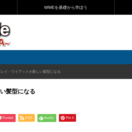
WWEを基礎から学ぼう
ブレイ・ワイアットが新しい髪型になる
い髪型になる
Pocket
RSS
feedly
Pin it