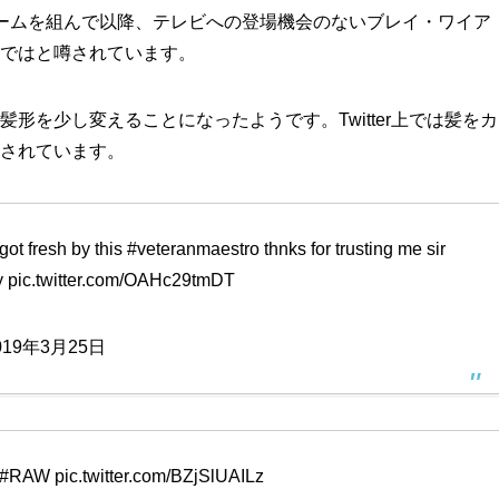
ームを組んで以降、テレビへの登場機会のないブレイ・ワイア
のではと噂されています。
形を少し変えることになったようです。Twitter上では髪をカ
稿されています。
ot fresh by this
#veteranmaestro
thnks for trusting me sir
y
pic.twitter.com/OAHc29tmDT
019年3月25日
#RAW
pic.twitter.com/BZjSlUAILz