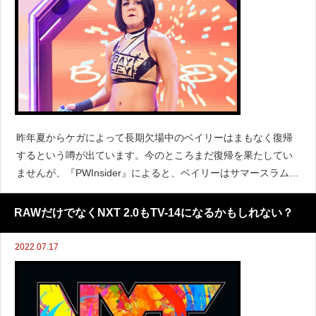
昨年夏からケガによって長期欠場中のベイリーはまもなく復帰
するという噂が出ています。今のところまだ復帰を果たしてい
ませんが、『PWInsider』によると、ベイリーはサマースラムの
週末に開催地であるテネシー州ナッシュビルにいる予定である
と伝えています。今年のサマースラムは7月30日にニ
RAWだけでなくNXT 2.0もTV-14になるかもしれない？
2022.07.17