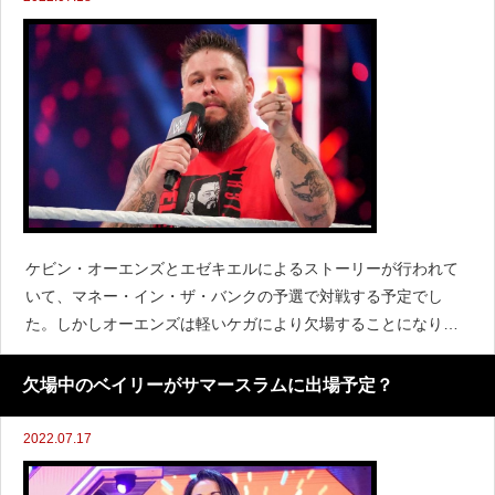
ケビン・オーエンズとエゼキエルによるストーリーが行われて
いて、マネー・イン・ザ・バンクの予選で対戦する予定でし
た。しかしオーエンズは軽いケガにより欠場することになり、
その後はしばらく番組を欠場しました。『Fightful』によると、
7月18日のRAWでオーエンズによるKOショーのセグ
欠場中のベイリーがサマースラムに出場予定？
2022.07.17