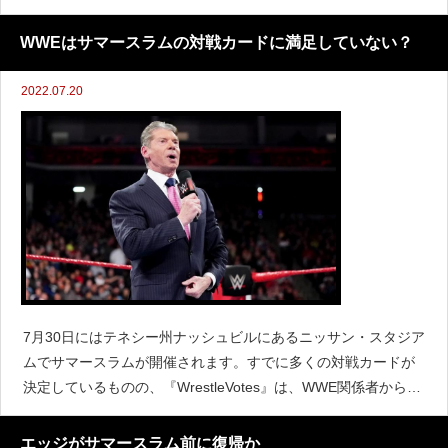
ものの、次回7月25日にマディソン・スクエア・ガーデンで開催
されるRAWで復帰する予定であると言われています。レ
WWEはサマースラムの対戦カードに満足していない？
2022.07.20
7月30日にはテネシー州ナッシュビルにあるニッサン・スタジア
ムでサマースラムが開催されます。すでに多くの対戦カードが
決定しているものの、『WrestleVotes』は、WWE関係者からカ
ードを組んだ人たちはサマースラムのカードを好んでいないと
言われたことを明らかにしています。自らカー
エッジがサマースラム前に復帰か