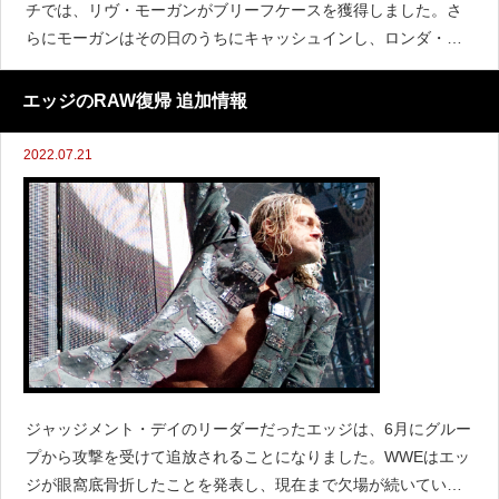
チでは、リヴ・モーガンがブリーフケースを獲得しました。さ
らにモーガンはその日のうちにキャッシュインし、ロンダ・ラ
ウジーに勝利してSmack Down女子タイトルを獲得しました。
その後はSmack Downに移籍して番組でも重要
エッジのRAW復帰 追加情報
2022.07.21
ジャッジメント・デイのリーダーだったエッジは、6月にグルー
プから攻撃を受けて追放されることになりました。WWEはエッ
ジが眼窩底骨折したことを発表し、現在まで欠場が続いている