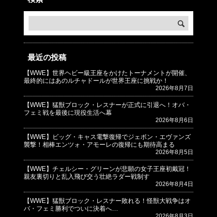
最近の投稿
【WWE】世界ヘビー級王座をかけたトーナメントが開催、
© プロレスJunkie ～WWEの最新情報 USA～
最終的にはあのルチャドールが世界王座に挑戦か！
2026年8月7日
【WWE】猛獣ブロック・レスナーが正式に引退へ！オバ・
フェミ戦を最後に現役生活へ幕
2026年8月6日
【WWE】ビッグ・キャス電撃復帰でジェボン・エヴァンズ
襲撃！相棒エンツォ・アモーレの復帰にも期待高まる
2026年8月5日
【WWE】チェルシー・グリーンが悲願の女子王座初戴冠！
親友裏切りと乱入飛び交う壮絶ラダー戦制す
2026年8月4日
【WWE】猛獣ブロック・レスナー敗れる！怪獣大戦争はオ
バ・フェミ勝利でついに決着へ…
2026年8月3日