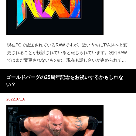
現在PGで放送されているRAWですが、近いうちにTV-14へと変
更されることが検討されていると報じられています。次回RAW
ではまだ変更されないものの、現在も話し合いが進められてい
るとされています。レスリングオブザーバーのデイブ・メルツ
ァーによると、TV-14に移行するのはRAWだけで
ゴールドバーグの25周年記念をお祝いするかもしれな
い？
2022.07.16