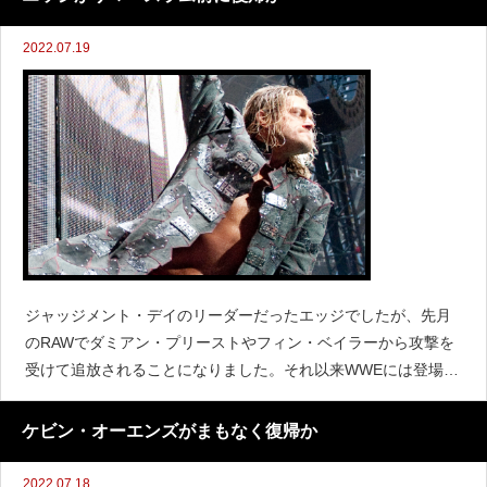
2022.07.19
ジャッジメント・デイのリーダーだったエッジでしたが、先月
のRAWでダミアン・プリーストやフィン・ベイラーから攻撃を
受けて追放されることになりました。それ以来WWEには登場し
ていませんでしたが、エッジの復帰が近いようです。『Fightfu
l』によると、7月25日にニューヨークのマディソ
ケビン・オーエンズがまもなく復帰か
2022.07.18