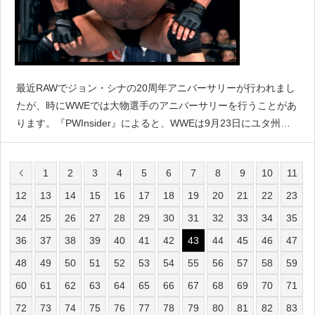
最近RAWでジョン・シナの20周年アニバーサリーが行われまし
たが、時にWWEでは大物選手のアニバーサリーを行うことがあ
ります。『PWInsider』によると、WWEは9月23日にユタ州ソ
ルトレイクシティでSmack Downの収録を予定しており、そこ
でビル・ゴールドバーグのアニバーサリーを組
1
2
3
4
5
6
7
8
9
10
11
12
13
14
15
16
17
18
19
20
21
22
23
24
25
26
27
28
29
30
31
32
33
34
35
36
37
38
39
40
41
42
43
44
45
46
47
48
49
50
51
52
53
54
55
56
57
58
59
60
61
62
63
64
65
66
67
68
69
70
71
72
73
74
75
76
77
78
79
80
81
82
83