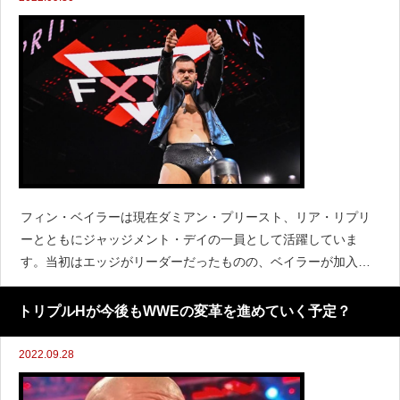
フィン・ベイラーは現在ダミアン・プリースト、リア・リプリ
ーとともにジャッジメント・デイの一員として活躍していま
す。当初はエッジがリーダーだったものの、ベイラーが加入し
た直後にエッジを攻撃し、現在ではベイラーがリーダーとなっ
ています。『WrestleVotes』によると、詳細は明らかに
トリプルHが今後もWWEの変革を進めていく予定？
2022.09.28