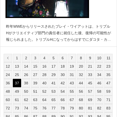
昨年WWEからリリースされたブレイ・ワイアットは、トリプル
Hがクリエイティブ部門の責任者に就任した後、復帰の可能性が
報じられました。トリプルHになってからはすでにダコタ・カ
イ、カリオン・クロス、ブラウン・ストローマンなどが復帰を
果たしています。レスリングオブザーバーのデイブ・メルツァ
1
2
3
4
5
6
7
8
9
10
11
12
13
14
15
16
17
18
19
20
21
22
23
24
25
26
27
28
29
30
31
32
33
34
35
36
37
38
39
40
41
42
43
44
45
46
47
48
49
50
51
52
53
54
55
56
57
58
59
60
61
62
63
64
65
66
67
68
69
70
71
72
73
74
75
76
77
78
79
80
81
82
83
84
85
86
87
88
89
90
91
92
93
94
95