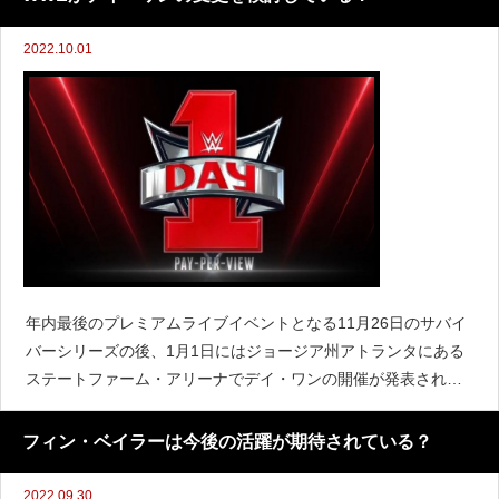
2022.10.01
年内最後のプレミアムライブイベントとなる11月26日のサバイ
バーシリーズの後、1月1日にはジョージア州アトランタにある
ステートファーム・アリーナでデイ・ワンの開催が発表されて
います。しかしレスリングオブザーバーのデイブ・メルツァー
によると、WWEは現在このイベントの日程を変更するかどうか
フィン・ベイラーは今後の活躍が期待されている？
検討
2022.09.30