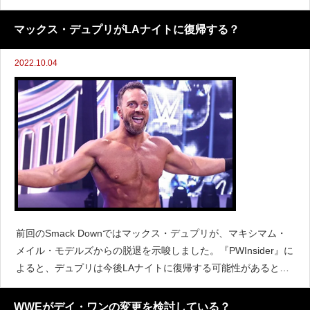
能性があるようです。『PWInsider』によると、ドク・ギャロー
ズとカール・アンダーソンのグッド・ブラザー
マックス・デュプリがLAナイトに復帰する？
2022.10.04
前回のSmack Downではマックス・デュプリが、マキシマム・
メイル・モデルズからの脱退を示唆しました。『PWInsider』に
よると、デュプリは今後LAナイトに復帰する可能性があると伝
えています。WWE内でのロスター名簿にはすでにLAナイトとし
て記載されていることから、当初NXT
WWEがデイ・ワンの変更を検討している？