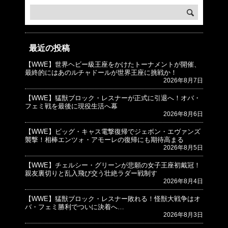
最近の投稿
【WWE】世界ヘビー級王座をかけたトーナメントが開催、
© プロレスJunkie ～WWEの最新情報 USA～
最終的にはあのルチャドールが世界王座に挑戦か！
2026年8月7日
【WWE】猛獣ブロック・レスナーが正式に引退へ！オバ・
フェミ戦を最後に現役生活へ幕
2026年8月6日
【WWE】ビッグ・キャス電撃復帰でジェボン・エヴァンズ
襲撃！相棒エンツォ・アモーレの復帰にも期待高まる
2026年8月5日
【WWE】チェルシー・グリーンが悲願の女子王座初戴冠！
親友裏切りと乱入飛び交う壮絶ラダー戦制す
2026年8月4日
【WWE】猛獣ブロック・レスナー敗れる！怪獣大戦争はオ
バ・フェミ勝利でついに決着へ…
2026年8月3日