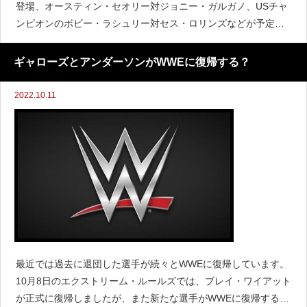
登場、オースティン・セオリー対ジョニー・ガルガノ、USチャ
ンピオンのボビー・ラシュリー対セス・ロリンズなどが予定さ
れています。DジェネレーションXの25周年記念も予定されてお
り、『Fightful』によると、トリプルH、ショーン・マイ
ギャローズとアンダーソンがWWEに復帰する？
2022.10.11
最近では過去に退団した選手が続々とWWEに復帰しています。
10月8日のエクストリーム・ルールズでは、ブレイ・ワイアット
が正式に復帰しましたが、また新たな選手がWWEに復帰する可