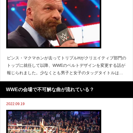
ビンス・マクマホンが去ってトリプルHがクリエイティブ部門の
トップに就任して以降、WWEのベルトデザインを変更する話が
報じられました。少なくとも男子と女子のタッグタイトルは新
しいデザインになるとされています。『Fightful』によると、少
なくとも3セットの新しいタイトルベルトが完成し
WWEの会場で不可解な曲が流れている？
2022.09.19