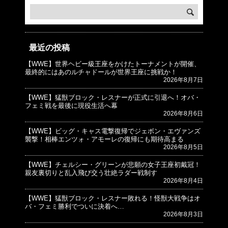
最近の投稿
【WWE】世界ヘビー級王座をかけたトーナメントが開催、
© プロレスJunkie ～WWEの最新情報 USA～
最終的にはあのルチャドールが世界王座に挑戦か！
2026年8月7日
【WWE】猛獣ブロック・レスナーが正式に引退へ！オバ・
フェミ戦を最後に現役生活へ幕
2026年8月6日
【WWE】ビッグ・キャス電撃復帰でジェボン・エヴァンズ
襲撃！相棒エンツォ・アモーレの復帰にも期待高まる
2026年8月5日
【WWE】チェルシー・グリーンが悲願の女子王座初戴冠！
親友裏切りと乱入飛び交う壮絶ラダー戦制す
2026年8月4日
【WWE】猛獣ブロック・レスナー敗れる！怪獣大戦争はオ
バ・フェミ勝利でついに決着へ…
2026年8月3日