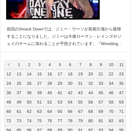
前回のSmack Downでは、ジミー・ウーソが長期欠場から復帰
することになりました。ジミーは今後ローマン・レインズやジ
ェイのチームに加わることが予想されています。『WrestlingNe
ws』によると、今後数ヵ月の間にジミーとジェイはSmack Dow
nタッグタイトルを獲得すること
1
2
3
4
5
6
7
8
9
10
11
12
13
14
15
16
17
18
19
20
21
22
23
24
25
26
27
28
29
30
31
32
33
34
35
36
37
38
39
40
41
42
43
44
45
46
47
48
49
50
51
52
53
54
55
56
57
58
59
60
61
62
63
64
65
66
67
68
69
70
71
72
73
74
75
76
77
78
79
80
81
82
83
84
85
86
87
88
89
90
91
92
93
94
95