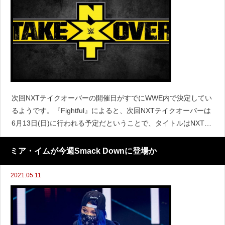
次回NXTテイクオーバーの開催日がすでにWWE内で決定してい
るようです。『Fightful』によると、次回NXTテイクオーバーは
6月13日(日)に行われる予定だということで、タイトルはNXTテ
イクオーバー：インユアハウスになると伝えています。すでに
WWEは選手たちに開催日とタイトルを
ミア・イムが今週Smack Downに登場か
2021.05.11