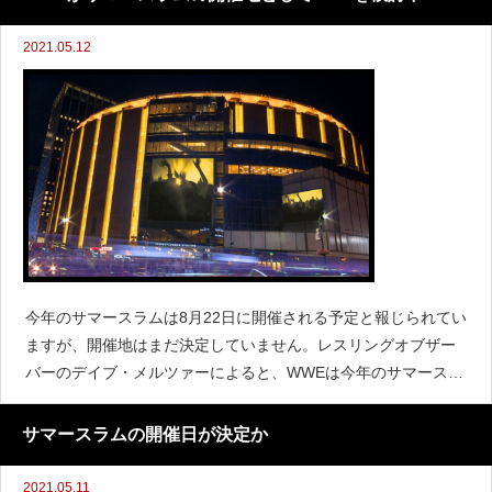
2021.05.12
今年のサマースラムは8月22日に開催される予定と報じられてい
ますが、開催地はまだ決定していません。レスリングオブザー
バーのデイブ・メルツァーによると、WWEは今年のサマースラ
ムの開催地としてニューヨークのマディソン・スクエア・ガー
デンを検討していると伝えています。これまではテキサス州
サマースラムの開催日が決定か
2021.05.11