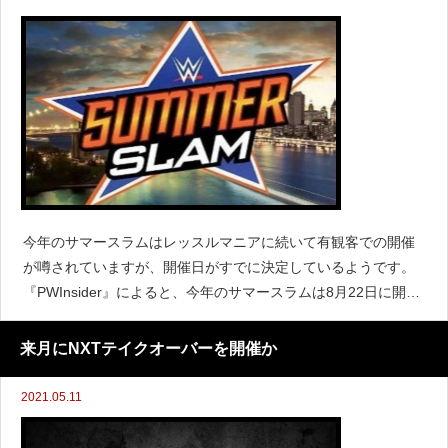
今年のサマースラムはレッスルマニアに続いて有観客での開催
が噂されていますが、開催日がすでに決定しているようです。
『PWInsider』によると、今年のサマースラムは8月22日に開催
予定であると伝えています。ただし開催場所はまだ決定してい
ないということで、WWEは現在もまだ適切な場所を
来月にNXTテイクオーバーを開催か
2021.05.11