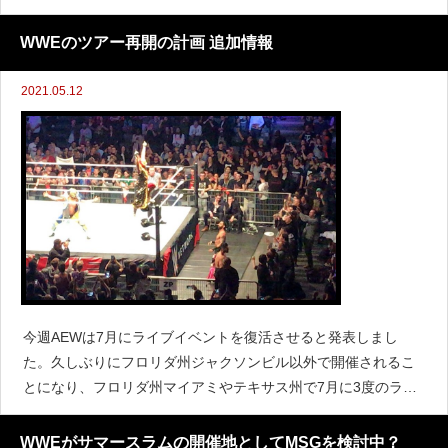
らに&hellip;)
WWEのツアー再開の計画 追加情報
2021.05.12
今週AEWは7月にライブイベントを復活させると発表しまし
た。久しぶりにフロリダ州ジャクソンビル以外で開催されるこ
とになり、フロリダ州マイアミやテキサス州で7月に3度のライ
ブイベントを有観客で開催する予定です。以前WWEはAEWより
も先にツアーを再開しようと検討していることが報じられて
WWEがサマースラムの開催地としてMSGを検討中？