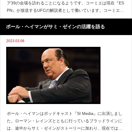
ア39の会場を訪れることになるようです。コーミエは現在『ES
PN』が放送するUFCの解説者として働いています。コーミエは
『Sports Illustrated』のインタビューで、仕事でレッスルマニア
39を訪れることを明かにし
ポール・ヘイマンがサミ・ゼインの活躍を語る
2023.03.06
ポール・ヘイマンはポッドキャスト『SI Media』に出演しまし
た。ローマン・レインズとともに行っているブラッドラインに
は、途中からサミ・ゼインがストーリーに加わり、現在ではそ