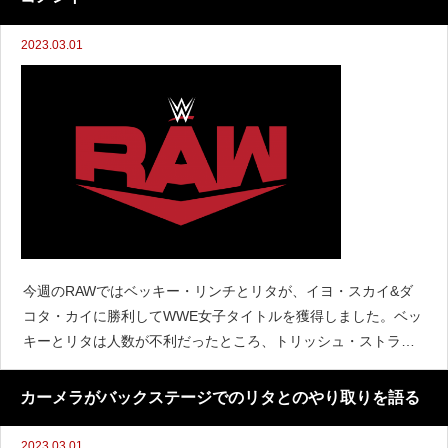
2023.03.01
今週のRAWではベッキー・リンチとリタが、イヨ・スカイ&ダ
コタ・カイに勝利してWWE女子タイトルを獲得しました。ベッ
キーとリタは人数が不利だったところ、トリッシュ・ストラタ
スが登場してチームをサポートしました。試合後のバックステ
ージインタビューでは、ベッキーに対してダメージ・
カーメラがバックステージでのリタとのやり取りを語る
2023.03.01