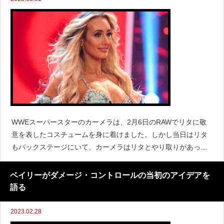
WWEスーパースターのカーメラは、2月6日のRAWでリタに敬
意を表したコスチュームを身に着けました。しかし当日はリタ
もバックステージにいて、カーメラはリタとやり取りがあった
ようです。カーメラは『WWE After The Bell』に出演し、次の
ように語りました。「復帰した今
ベイリーがダメージ・コントロールの当初のアイデアを
語る
2023.02.28