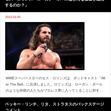
するのか？」
2023.03.05
WWEスーパースターのセス・ロリンズは、ポッドキャスト『Aft
er The Bell』に出演しました。ロリンズは、ローガン・ポール
のような外部の人たちがプロレス界に入ってくることに対する
見方が、この数年でどのように変わったのかについて語りまし
た。「イエスでもありノーでもある。我々の世
ベッキー・リンチ、リタ、ストラタスのバックステージ
コメント