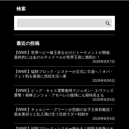
検索
最近の投稿
【WWE】世界ヘビー級王座をかけたトーナメントが開催、
© プロレスJunkie ～WWEの最新情報 USA～
最終的にはあのルチャドールが世界王座に挑戦か！
2026年8月7日
【WWE】猛獣ブロック・レスナーが正式に引退へ！オバ・
フェミ戦を最後に現役生活へ幕
2026年8月6日
【WWE】ビッグ・キャス電撃復帰でジェボン・エヴァンズ
襲撃！相棒エンツォ・アモーレの復帰にも期待高まる
2026年8月5日
【WWE】チェルシー・グリーンが悲願の女子王座初戴冠！
親友裏切りと乱入飛び交う壮絶ラダー戦制す
2026年8月4日
【WWE】猛獣ブロック・レスナー敗れる！怪獣大戦争はオ