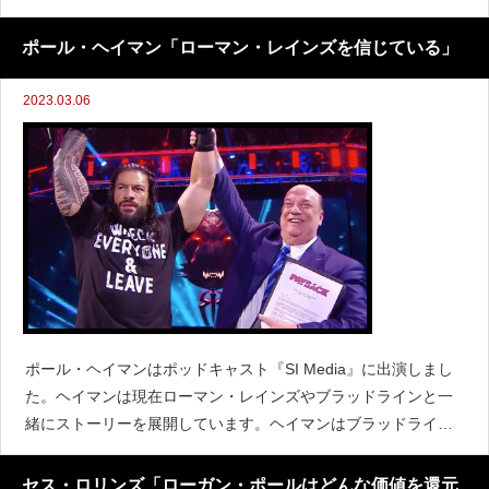
のストーリーの主要選手の一人として活躍しています。ヘイマ
ンはゼインがストーリーの一員になったことについて次の
ポール・ヘイマン「ローマン・レインズを信じている」
2023.03.06
ポール・ヘイマンはポッドキャスト『SI Media』に出演しまし
た。ヘイマンは現在ローマン・レインズやブラッドラインと一
緒にストーリーを展開しています。ヘイマンはブラッドライン
のストーリーが上手くいっていることに驚いているかと聞か
れ、次のように語りました。「いや、驚いていない
セス・ロリンズ「ローガン・ポールはどんな価値を還元