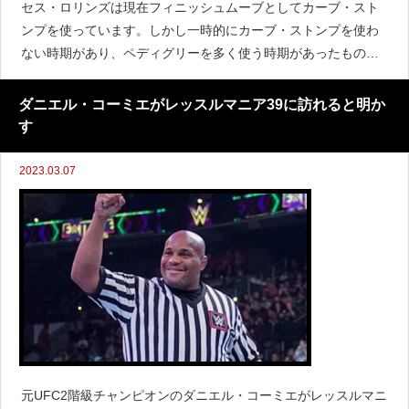
セス・ロリンズは現在フィニッシュムーブとしてカーブ・スト
ンプを使っています。しかし一時的にカーブ・ストンプを使わ
ない時期があり、ペディグリーを多く使う時期があったもの
の、2018年に復活させることになりました。ロリンズは『Fight
ful』のインタビューで、カーブ・ストンプを復活させ
ダニエル・コーミエがレッスルマニア39に訪れると明か
す
2023.03.07
元UFC2階級チャンピオンのダニエル・コーミエがレッスルマニ