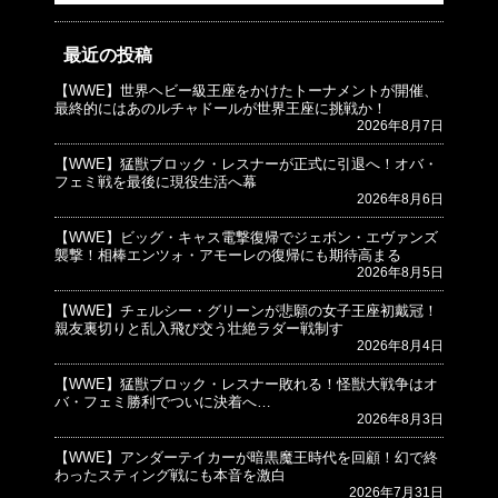
最近の投稿
【WWE】世界ヘビー級王座をかけたトーナメントが開催、
© プロレスJunkie ～WWEの最新情報 USA～
最終的にはあのルチャドールが世界王座に挑戦か！
2026年8月7日
【WWE】猛獣ブロック・レスナーが正式に引退へ！オバ・
フェミ戦を最後に現役生活へ幕
2026年8月6日
【WWE】ビッグ・キャス電撃復帰でジェボン・エヴァンズ
襲撃！相棒エンツォ・アモーレの復帰にも期待高まる
2026年8月5日
【WWE】チェルシー・グリーンが悲願の女子王座初戴冠！
親友裏切りと乱入飛び交う壮絶ラダー戦制す
2026年8月4日
【WWE】猛獣ブロック・レスナー敗れる！怪獣大戦争はオ
バ・フェミ勝利でついに決着へ…
2026年8月3日
【WWE】アンダーテイカーが暗黒魔王時代を回顧！幻で終
わったスティング戦にも本音を激白
2026年7月31日