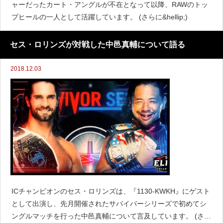
ャーだったカート・アングルが不在となって以降、RAWのトッ
プヒールの一人として活躍しています。 (さらに&hellip;)
セス・ロリンズが対戦した中邑真輔について語る
2018.12.03
ICチャンピオンのセス・ロリンズは、『1130-KWKH』にゲスト
として出演し、先月開催されたサバイバーシリーズで初めてシ
ングルマッチを行った中邑真輔について言及しています。 (さら