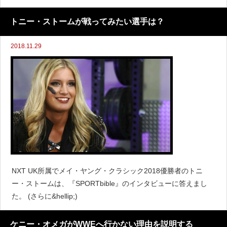
に&hellip;)
トニー・ストームが戦ってみたい選手は？
2018.11.29
NXT UK所属でメイ・ヤング・クラシック2018優勝者のトニ
ー・ストームは、『SPORTbible』のインタビューに答えまし
た。 (さらに&hellip;)
ケニー・オメガがWWEへ行かない理由を説明する