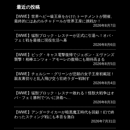
最近の投稿
【WWE】世界ヘビー級王座をかけたトーナメントが開催、
© プロレスJunkie ～WWEの最新情報 USA～
最終的にはあのルチャドールが世界王座に挑戦か！
2026年8月7日
【WWE】猛獣ブロック・レスナーが正式に引退へ！オバ・
フェミ戦を最後に現役生活へ幕
2026年8月6日
【WWE】ビッグ・キャス電撃復帰でジェボン・エヴァンズ
襲撃！相棒エンツォ・アモーレの復帰にも期待高まる
2026年8月5日
【WWE】チェルシー・グリーンが悲願の女子王座初戴冠！
親友裏切りと乱入飛び交う壮絶ラダー戦制す
2026年8月4日
【WWE】猛獣ブロック・レスナー敗れる！怪獣大戦争はオ
バ・フェミ勝利でついに決着へ…
2026年8月3日
【WWE】アンダーテイカーが暗黒魔王時代を回顧！幻で終
わったスティング戦にも本音を激白
2026年7月31日