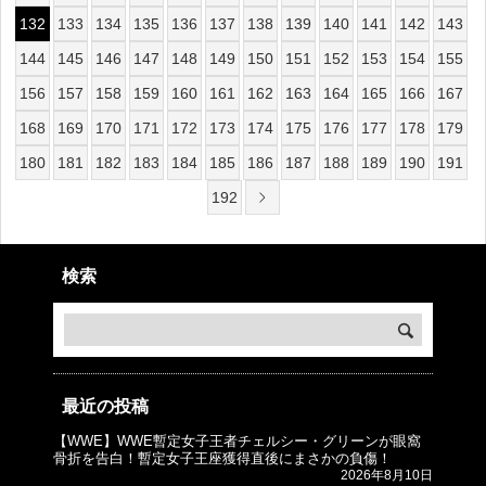
132
133
134
135
136
137
138
139
140
141
142
143
144
145
146
147
148
149
150
151
152
153
154
155
156
157
158
159
160
161
162
163
164
165
166
167
168
169
170
171
172
173
174
175
176
177
178
179
180
181
182
183
184
185
186
187
188
189
190
191
192
検索
最近の投稿
【WWE】WWE暫定女子王者チェルシー・グリーンが眼窩
© プロレスJunkie ～WWEの最新情報 USA～
骨折を告白！暫定女子王座獲得直後にまさかの負傷！
2026年8月10日