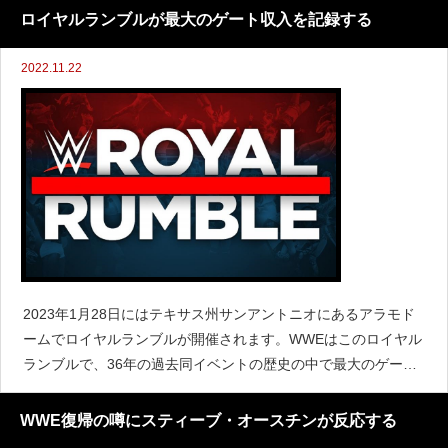
頭合意したと伝えています。この確約はナッシ
ロイヤルランブルが最大のゲート収入を記録する
2022.11.22
2023年1月28日にはテキサス州サンアントニオにあるアラモド
ームでロイヤルランブルが開催されます。WWEはこのロイヤル
ランブルで、36年の過去同イベントの歴史の中で最大のゲート
収入の記録を更新したと発表しました。この記録は週末に更新
されており、ロイヤルランブルは現在500万ドル(約
WWE復帰の噂にスティーブ・オースチンが反応する