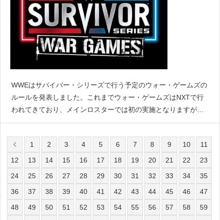
WWEはサバイバー・シリーズで行う予定のウォー・ゲームズの
ルールを発表しました。これまでウォー・ゲームズはNXTで行
われてきており、メインロスターでは初の実施となりますが、
ルールは概ねNXTで使用したものと同じものとなるようです。H
ere&#39;s everything you n
1
2
3
4
5
6
7
8
9
10
11
12
13
14
15
16
17
18
19
20
21
22
23
24
25
26
27
28
29
30
31
32
33
34
35
36
37
38
39
40
41
42
43
44
45
46
47
48
49
50
51
52
53
54
55
56
57
58
59