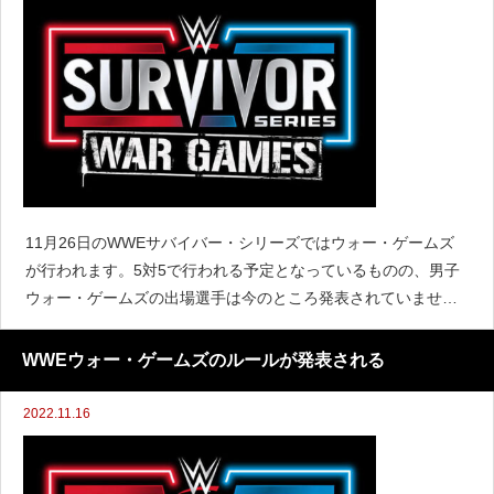
11月26日のWWEサバイバー・シリーズではウォー・ゲームズ
が行われます。5対5で行われる予定となっているものの、男子
ウォー・ゲームズの出場選手は今のところ発表されていませ
ん。『PWInsider』によると、現在の計画ではローマン・レイン
ズ、ウーソズ、サミ・ゼイン、ソロ・シコア対ドリ
WWEウォー・ゲームズのルールが発表される
2022.11.16