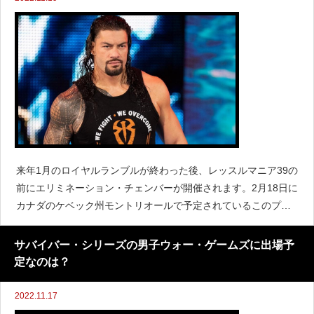
来年1月のロイヤルランブルが終わった後、レッスルマニア39の
前にエリミネーション・チェンバーが開催されます。2月18日に
カナダのケベック州モントリオールで予定されているこのプレ
ミアムライブイベントですが、すでにポスターが明らかにされ
ています。Roman Reigns not adve
サバイバー・シリーズの男子ウォー・ゲームズに出場予
定なのは？
2022.11.17