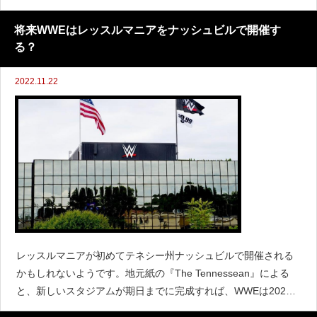
日のワールドタッグリーグ&スーパーJr.タッグリーグの決勝戦に
来日することを明らかにしました。さらに今
将来WWEはレッスルマニアをナッシュビルで開催す
る？
2022.11.22
レッスルマニアが初めてテネシー州ナッシュビルで開催される
かもしれないようです。地元紙の『The Tennessean』による
と、新しいスタジアムが期日までに完成すれば、WWEは2027
年にレッスルマニア43をナッシュビルで開催するという話で口