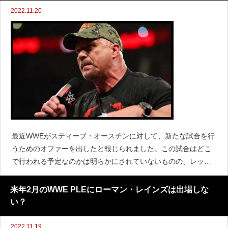
2022.11.20
最近WWEがスティーブ・オースチンに対して、新たな試合を行
うためのオファーを出したと報じられました。この試合はどこ
で行われる予定なのかは明らかにされていないものの、レッス
ルマニア39やサウジアラビア大会などの可能性があります。こ
の噂に対してオースチンはInstagramにコメントを投
来年2月のWWE PLEにローマン・レインズは出場しな
い？
2022.11.19