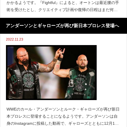
かかるようです。『Fightful』によると、オートンは最近腰の手
術を受けたとし、クリエイティブ計画や復帰の日程はまだ何も
決まっていないと伝えています。最近妻がオートンが病院にい
る姿をInstagramにアップしました。
アンダーソンとギャローズが再び新日本プロレス登場へ
2022.11.23
WWEのカール・アンダーソンとルーク・ギャローズが再び新日
本プロレスに登場することになるようです。アンダーソンは自
身のInstagramに投稿した動画で、ギャローズとともに12月14