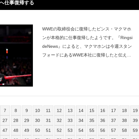
社へ仕事復帰する
WWEの取締役会に復帰したビンス・マクマホ
ンが本格的に仕事復帰したようです。『Ringsi
deNews』によると、マクマホンは今週スタン
フォードにあるWWE本社に復帰したと伝えて
います。マクマホンが復帰したのは主に会社の
売却や番組放映権の交渉などに携わっていくた
めだとされています。
7
8
9
10
11
12
13
14
15
16
17
18
19
27
28
29
30
31
32
33
34
35
36
37
38
39
47
48
49
50
51
52
53
54
55
56
57
58
59