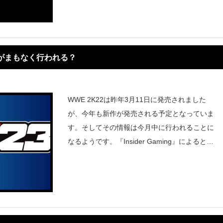
週のRAWでも収録前にミ
開がまもなく行われる？
WWE 2K22は昨年3月11日に発売されました
が、今年も新作が発売される予定となっていま
す。そしてその情報は今月中に行われることに
なるようです。『Insider Gaming』によると、
テキサス州サンアントニオで開催されるロイヤ
ルランブルの当日にWWE 2K23のイベントが開
催され