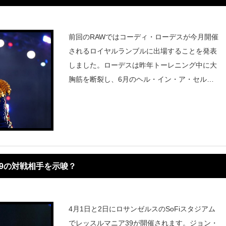
前回のRAWではコーディ・ローデスが今月開催
されるロイヤルランブルに出場することを発表
しました。ローデスは昨年トーレニング中に大
胸筋を断裂し、6月のヘル・イン・ア・セルを
最後に欠場していました。『WrestleVotes』
は、ローデスがサプライズでロイヤルランブル
に復帰するのではなく
9の対戦相手を示唆？
4月1日と2日にロサンゼルスのSoFiスタジアム
でレッスルマニア39が開催されます。ジョン・