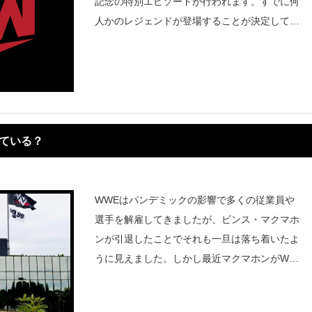
記念の特別エピソードが行われます。すでに何
人かのレジェンドが登場することが決定してい
ますが、WWEはハルク・ホーガンの登場を宣
伝しました。公式サイトでは、アンダーテイカ
ー、ショーン・マイケルズ、ロ
ている？
WWEはパンデミックの影響で多くの従業員や
選手を解雇してきましたが、ビンス・マクマホ
ンが引退したことでそれも一旦は落ち着いたよ
うに見えました。しかし最近マクマホンがWW
E会長に復帰し、ステファニー・マクマホンが
共同CEOを辞任したことで、WWE内でも変化