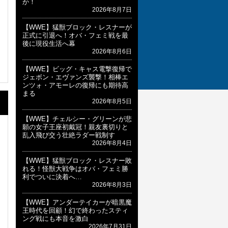
か！
2026年8月7日
【WWE】猛獣ブロック・レスナーが
正式に引退へ！オバ・フェミ戦を最
後に現役生活へ幕
2026年8月6日
【WWE】ビッグ・キャス電撃復帰で
ジェボン・エヴァンズ襲撃！相棒エ
ンツォ・アモーレの復帰にも期待高
まる
2026年8月5日
【WWE】チェルシー・グリーンが悲
願の女子王座初戴冠！親友裏切りと
乱入飛び交う壮絶ラダー戦制す
2026年8月4日
【WWE】猛獣ブロック・レスナー敗
れる！怪獣大戦争はオバ・フェミ勝
利でついに決着へ…
2026年8月3日
【WWE】アンダーテイカーが暗黒魔
王時代を回顧！幻で終わったスティ
ング戦にも本音を激白
2026年7月31日